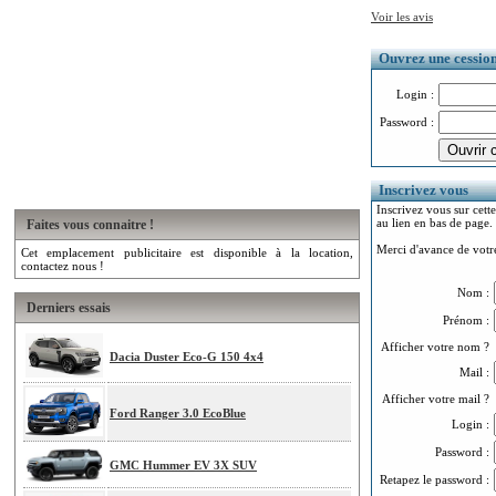
Voir les avis
Ouvrez une cession.
Login :
Password :
Inscrivez vous
Inscrivez vous sur cette
au lien en bas de page.
Faites vous connaitre !
Merci d'avance de votre
Cet emplacement publicitaire est disponible à la location,
contactez nous !
Nom :
Derniers essais
Prénom :
Afficher votre nom ?
Dacia Duster Eco-G 150 4x4
Mail :
Afficher votre mail ?
Ford Ranger 3.0 EcoBlue
Login :
Password :
GMC Hummer EV 3X SUV
Retapez le password :