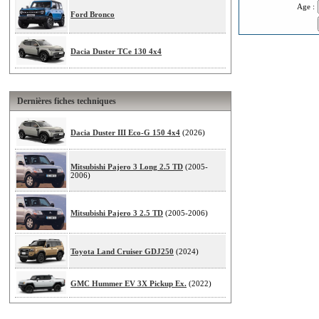
Age :
Ford Bronco
Dacia Duster TCe 130 4x4
Dernières fiches techniques
Dacia Duster III Eco-G 150 4x4
(2026)
Mitsubishi Pajero 3 Long 2.5 TD
(2005-
2006)
Mitsubishi Pajero 3 2.5 TD
(2005-2006)
Toyota Land Cruiser GDJ250
(2024)
GMC Hummer EV 3X Pickup Ex.
(2022)