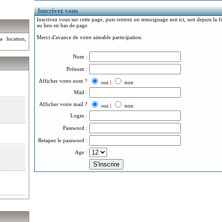
Inscrivez vous
Inscrivez vous sur cette page, puis rentrez un temoignage soit ici, soit depuis la 
au lien en bas de page.
Merci d'avance de votre aimable participation.
a location,
Nom :
Prénom :
Afficher votre nom ?
oui |
non
Mail :
Afficher votre mail ?
oui |
non
Login :
Password :
Retapez le password :
Age :