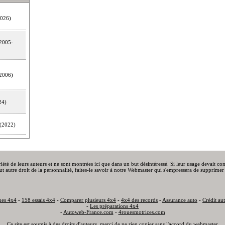
026)
2005-
2006)
24)
(2022)
priété de leurs auteurs et ne sont montrées ici que dans un but désintéressé. Si leur usage devait c
out autre droit de la personnalité, faites-le savoir à notre Webmaster qui s'empressera de supprimer 
ues 4x4
-
158 essais 4x4
-
Comparer plusieurs 4x4
-
4x4 des records
-
Assurance auto
-
Crédit au
-
Les préparations 4x4
-
Autoweb-France.com
-
4rouesmotrices.com
Ce site est soumis à des droits d'auteurs, merci de ne rien copier sans l'accord du webmaster