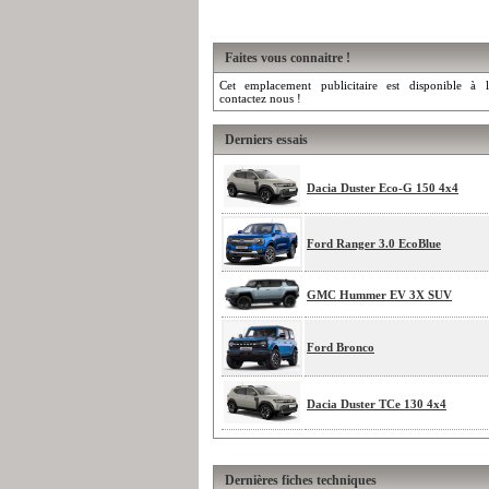
Faites vous connaitre !
Cet emplacement publicitaire est disponible à l
contactez nous !
Derniers essais
Dacia Duster Eco-G 150 4x4
Ford Ranger 3.0 EcoBlue
GMC Hummer EV 3X SUV
Ford Bronco
Dacia Duster TCe 130 4x4
Dernières fiches techniques