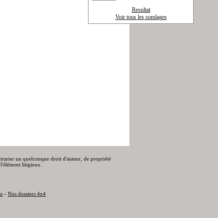
Resultat
Voir tous les sondages
ontrarier un quelconque droit d'auteur, de propriété
l'élément litigieux.
to
-
Nos dossiers 4x4