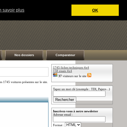
 savoir plus
OK
Nos dossiers
Comparateur
1745 fiches techniques 4x4
158 essais 4x4
37
visiteurs sur le site
 1745 voitures présentes sur le site.
Tapez un mot clé (exemple : TDI, Pajero...)
Inscrivez-vous à notre newsletter
Adresse email :
Format :