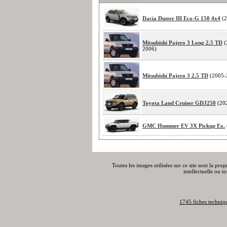
Dacia Duster III Eco-G 150 4x4
(2
Mitsubishi Pajero 3 Long 2.5 TD
(
2006)
Mitsubishi Pajero 3 2.5 TD
(2005-
Toyota Land Cruiser GDJ250
(20
GMC Hummer EV 3X Pickup Ex.
Toutes les images utilisées sur ce site sont la pro
intellectuelle ou t
1745 fiches techniq