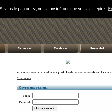
s. Si vous le parcourez, nous considérons que vous l'acceptez.
En
Fiches 4x4
Essais 4x4
Pneus 4x4
4rouesmotrices.com vous donne la possibilité de déposer votre avis sur chacune des
Voir les avis
Ouvrez une cession...
Login :
Password :