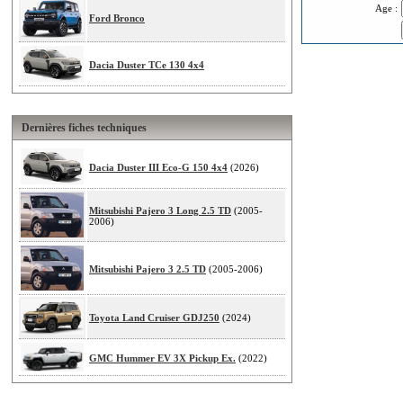
Age :
Ford Bronco
Dacia Duster TCe 130 4x4
Dernières fiches techniques
Dacia Duster III Eco-G 150 4x4
(2026)
Mitsubishi Pajero 3 Long 2.5 TD
(2005-
2006)
Mitsubishi Pajero 3 2.5 TD
(2005-2006)
Toyota Land Cruiser GDJ250
(2024)
GMC Hummer EV 3X Pickup Ex.
(2022)