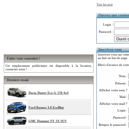
Voir les avis
Ouvrez une cession.
Login :
Password :
Inscrivez vous
Inscrivez vous sur cette
au lien en bas de page.
Faites vous connaitre !
Merci d'avance de votre
Cet emplacement publicitaire est disponible à la location,
contactez nous !
Nom :
Derniers essais
Prénom :
Afficher votre nom ?
Dacia Duster Eco-G 150 4x4
Mail :
Afficher votre mail ?
Ford Ranger 3.0 EcoBlue
Login :
Password :
GMC Hummer EV 3X SUV
Retapez le password :