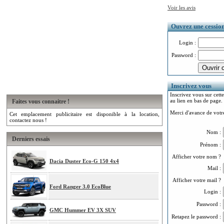
Voir les avis
Ouvrez une cession.
Login :
Password :
Inscrivez vous
Inscrivez vous sur cette
au lien en bas de page.
Faites vous connaitre !
Merci d'avance de votre
Cet emplacement publicitaire est disponible à la location,
contactez nous !
Nom :
Derniers essais
Prénom :
Afficher votre nom ?
Dacia Duster Eco-G 150 4x4
Mail :
Afficher votre mail ?
Ford Ranger 3.0 EcoBlue
Login :
Password :
GMC Hummer EV 3X SUV
Retapez le password :