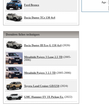
Age :
Ford Bronco
Dacia Duster TCe 130 4x4
Dernières fiches techniques
Dacia Duster III Eco-G 150 4x4
(2026)
Mitsubishi Pajero 3 Long 2.5 TD
(2005-
2006)
Mitsubishi Pajero 3 2.5 TD
(2005-2006)
Toyota Land Cruiser GDJ250
(2024)
GMC Hummer EV 3X Pickup Ex.
(2022)