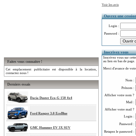
Voir les avis
Ouvrez une cession.
Login :
Password :
Inscrivez vous
Inscrivez vous sur cette
au lien en bas de page.
Faites vous connaitre !
Merci d'avance de votre
Cet emplacement publicitaire est disponible à la location,
contactez nous !
Nom :
Derniers essais
Prénom :
Afficher votre nom ?
Dacia Duster Eco-G 150 4x4
Mail :
Afficher votre mail ?
Ford Ranger 3.0 EcoBlue
Login :
Password :
GMC Hummer EV 3X SUV
Retapez le password :