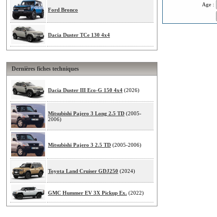
Age :
Ford Bronco
Dacia Duster TCe 130 4x4
Dernières fiches techniques
Dacia Duster III Eco-G 150 4x4
(2026)
Mitsubishi Pajero 3 Long 2.5 TD
(2005-
2006)
Mitsubishi Pajero 3 2.5 TD
(2005-2006)
Toyota Land Cruiser GDJ250
(2024)
GMC Hummer EV 3X Pickup Ex.
(2022)