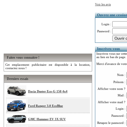
Voir les avis
Ouvrez une cession.
Login :
Password :
Inscrivez vous
Inscrivez vous sur cette
au lien en bas de page.
Faites vous connaitre !
Merci d'avance de votre
Cet emplacement publicitaire est disponible à la location,
contactez nous !
Nom :
Derniers essais
Prénom :
Afficher votre nom ?
Dacia Duster Eco-G 150 4x4
Mail :
Afficher votre mail ?
Ford Ranger 3.0 EcoBlue
Login :
Password :
GMC Hummer EV 3X SUV
Retapez le password :