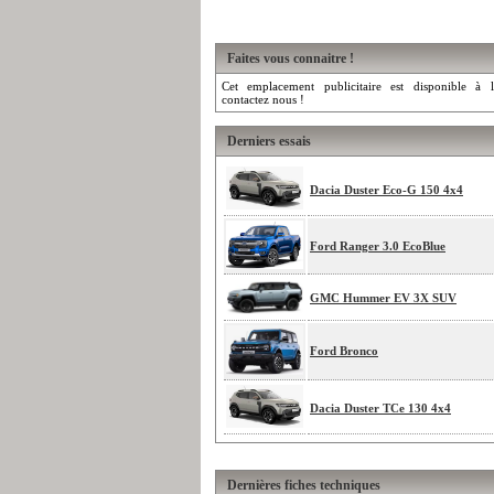
Faites vous connaitre !
Cet emplacement publicitaire est disponible à l
contactez nous !
Derniers essais
Dacia Duster Eco-G 150 4x4
Ford Ranger 3.0 EcoBlue
GMC Hummer EV 3X SUV
Ford Bronco
Dacia Duster TCe 130 4x4
Dernières fiches techniques