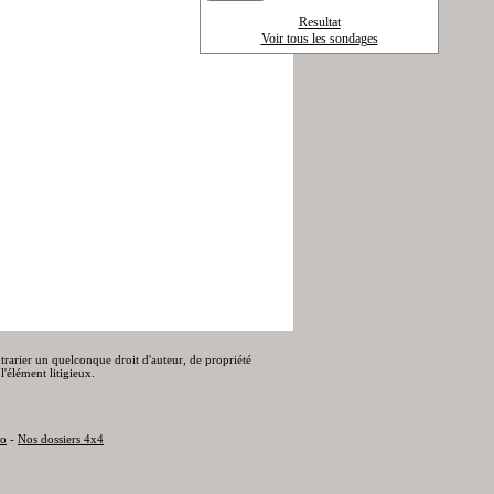
Resultat
Voir tous les sondages
ontrarier un quelconque droit d'auteur, de propriété
l'élément litigieux.
to
-
Nos dossiers 4x4