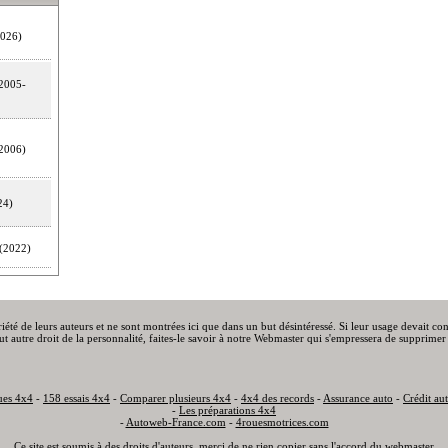
026)
2005-
2006)
24)
(2022)
priété de leurs auteurs et ne sont montrées ici que dans un but désintéressé. Si leur usage devait c
out autre droit de la personnalité, faites-le savoir à notre Webmaster qui s'empressera de supprimer 
ues 4x4
-
158 essais 4x4
-
Comparer plusieurs 4x4
-
4x4 des records
-
Assurance auto
-
Crédit au
-
Les préparations 4x4
-
Autoweb-France.com
-
4rouesmotrices.com
Ce site est soumis à des droits d'auteurs, merci de ne rien copier sans l'accord du webmaster