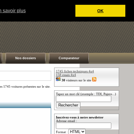
 savoir plus
OK
Nos dossiers
Comparateur
1745 fiches techniques 4x4
158 essais 4x4
30
visiteurs sur le site
 1745 voitures présentes sur le site.
Tapez un mot clé (exemple : TDI, Pajero...)
Inscrivez-vous à notre newsletter
Adresse email :
Format :