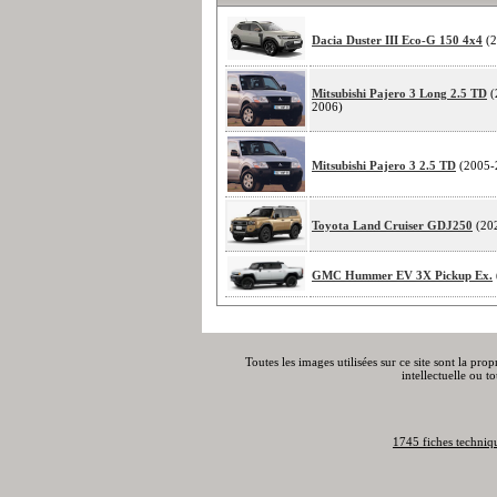
Dacia Duster III Eco-G 150 4x4
(2
Mitsubishi Pajero 3 Long 2.5 TD
(
2006)
Mitsubishi Pajero 3 2.5 TD
(2005-
Toyota Land Cruiser GDJ250
(20
GMC Hummer EV 3X Pickup Ex.
Toutes les images utilisées sur ce site sont la pro
intellectuelle ou t
1745 fiches techniq