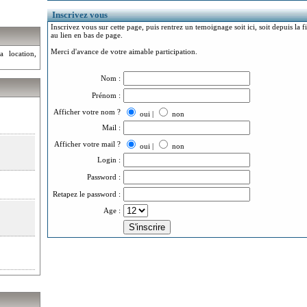
Inscrivez vous
Inscrivez vous sur cette page, puis rentrez un temoignage soit ici, soit depuis la 
au lien en bas de page.
Merci d'avance de votre aimable participation.
a location,
Nom :
Prénom :
Afficher votre nom ?
oui |
non
Mail :
Afficher votre mail ?
oui |
non
Login :
Password :
Retapez le password :
Age :