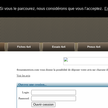
s. Si vous le parcourez, nous considérons que vous l'acceptez.
En
Fiches 4x4
Essais 4x4
Pneus 4x4
4rouesmotrices.com vous donne la possibilité de déposer votre avis sur chacune des
Voir les avis
Ouvrez une cession...
Login :
Password :