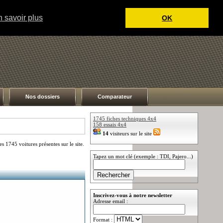
 savoir plus
OK
Nos dossiers
Comparateur
1745 fiches techniques 4x4
158 essais 4x4
14
visiteurs sur le site
 1745 voitures présentes sur le site.
Tapez un mot clé (exemple : TDI, Pajero...)
Inscrivez-vous à notre newsletter
Adresse email :
Format :