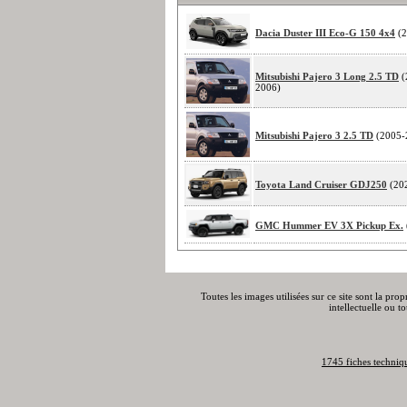
Dacia Duster III Eco-G 150 4x4
(2
Mitsubishi Pajero 3 Long 2.5 TD
(
2006)
Mitsubishi Pajero 3 2.5 TD
(2005-
Toyota Land Cruiser GDJ250
(20
GMC Hummer EV 3X Pickup Ex.
Toutes les images utilisées sur ce site sont la pro
intellectuelle ou t
1745 fiches techniq