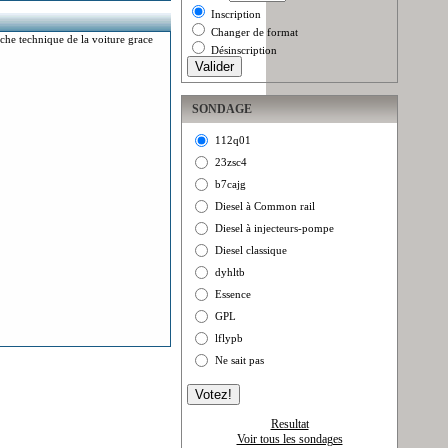
Inscription
Changer de format
fiche technique de la voiture grace
Désinscription
SONDAGE
112q01
23zsc4
b7cajg
Diesel à Common rail
Diesel à injecteurs-pompe
Diesel classique
dyhltb
Essence
GPL
lflypb
Ne sait pas
Resultat
Voir tous les sondages