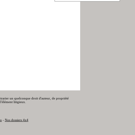
ontrarier un quelconque droit d'auteur, de propriété
l'élément litigieux.
to
-
Nos dossiers 4x4