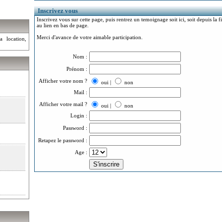
Inscrivez vous
Inscrivez vous sur cette page, puis rentrez un temoignage soit ici, soit depuis la 
au lien en bas de page.
Merci d'avance de votre aimable participation.
a location,
Nom :
Prénom :
Afficher votre nom ?
oui |
non
Mail :
Afficher votre mail ?
oui |
non
Login :
Password :
Retapez le password :
Age :