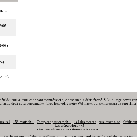
026)
2005-
2006)
24)
(2022)
priété de leurs auteurs et ne sont montrées ici que dans un but désintéressé. Si leur usage devait c
out autre droit de la personnalité, faites-le savoir à notre Webmaster qui s'empressera de supprimer 
ues 4x4
-
158 essais 4x4
-
Comparer plusieurs 4x4
-
4x4 des records
-
Assurance auto
-
Crédit au
-
Les préparations 4x4
-
Autoweb-France.com
-
4rouesmotrices.com
Ce site est soumis à des droits d'auteurs, merci de ne rien copier sans l'accord du webmaster