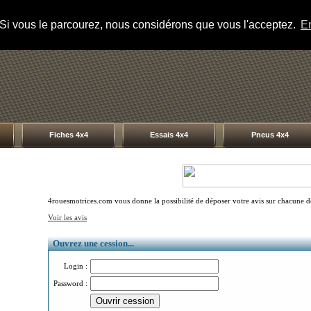
s. Si vous le parcourez, nous considérons que vous l'acceptez.
En
Fiches 4x4
Essais 4x4
Pneus 4x4
4rouesmotrices.com vous donne la possibilité de déposer votre avis sur chacune des
Voir les avis
Ouvrez une cession...
Login :
Password :