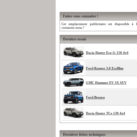
Faites vous connaitre !
Cet emplacement publicitaire est disponible à l
contactez nous !
Derniers essais
Dacia Duster Eco-G 150 4x4
Ford Ranger 3.0 EcoBlue
GMC Hummer EV 3X SUV
Ford Bronco
Dacia Duster TCe 130 4x4
Dernières fiches techniques