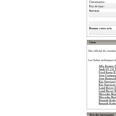
Climatisation :
Prix de base :
Services
Donnez votre avis
Liens
Site officiel du constru
Les fiches techniques d
Alfa Romeo S
Audi Q5 2.0 
Ford Kuga II
Jeep Compass
Jeep Renegad
Kia Sportage
Kia Sportage
Land Rover D
Land Rover 
Mercedes Be
Mercedes Be
Renault Kole
Renault Kole
Avis des internautes