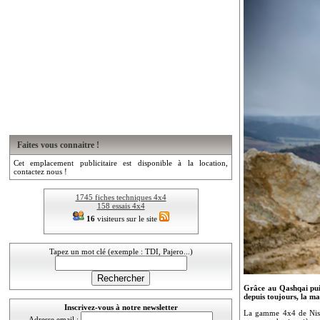
Faites vous connaitre !
Cet emplacement publicitaire est disponible à la location,
contactez nous !
1745 fiches techniques 4x4
158 essais 4x4
16
visiteurs sur le site
Tapez un mot clé (exemple : TDI, Pajero...)
Grâce au Qashqai puis
depuis toujours, la m
Inscrivez-vous à notre newsletter
La gamme 4x4 de Nissa
Adresse email :