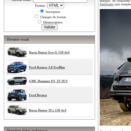
marque- de cinquième g
Pathfinder
(qui remplaça
Format :
Inscription
Changer de format
Désinscription
Derniers essais
Dacia Duster Eco-G 150 4x4
Ford Ranger 3.0 EcoBlue
GMC Hummer EV 3X SUV
Ford Bronco
Dacia Duster TCe 130 4x4
Dernières fiches techniques