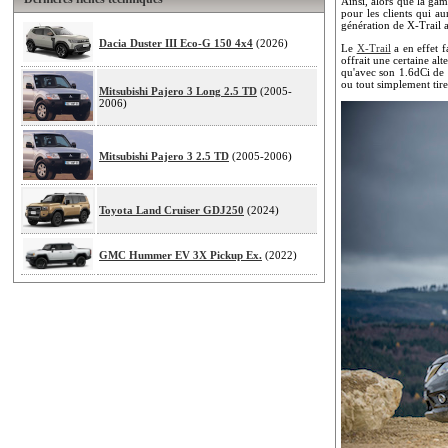
Ainsi, alors que la ga
pour les clients qui a
génération de X-Trail a
Dacia Duster III Eco-G 150 4x4
(2026)
Le
X-Trail
a en effet f
offrait une certaine a
qu'avec son 1.6dCi de 
ou tout simplement tire
Mitsubishi Pajero 3 Long 2.5 TD
(2005-
2006)
Mitsubishi Pajero 3 2.5 TD
(2005-2006)
Toyota Land Cruiser GDJ250
(2024)
GMC Hummer EV 3X Pickup Ex.
(2022)