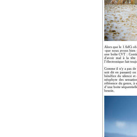
Alors que le 1.6dCi obl
-que nous avons bien e
une boîte CVT : Contin
d'avoir mal à la têt
l’électronique fait tou
Comme il n'y a pas de 
soit dit en passant) o
bénéfice du silence et
néophyte des sensatio
référence du genre, à 
d’une boite séquentiell
besoin.