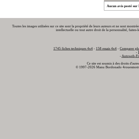
Aucun avis posté sur 
Toutes les images utilisées sur ce site sont la propriété de leurs auteurs et ne sont montré
intellectuelle ou tout autre droit de la personnalité, faite
1745 fiches techniques 4x4
-
158 essais 4x4
-
Comparer plu
-
-
Autoweb-Fr
Ce site est soumis à des droits d'aut
© 1997-2026 Manu Bordonado 4rouesmotr