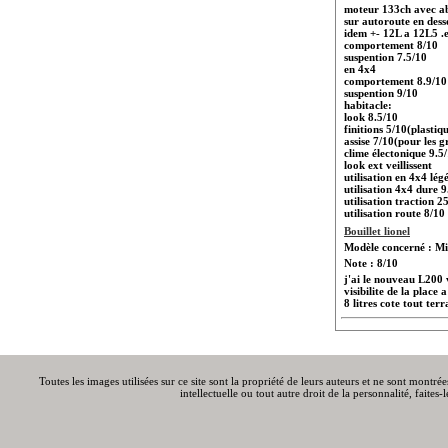
moteur 133ch avec ab
sur autoroute en dess
idem +- 12L a 12L5 .e
comportement 8/10
suspention 7.5/10
en 4x4
comportement 8.9/10
suspention 9/10
habitacle:
look 8.5/10
finitions 5/10(plastiq
assise 7/10(pour les 
clime électonique 9.5
look ext veillissent
utilisation en 4x4 lég
utilisation 4x4 dure 9
utilisation traction 
utilisation route 8/10
Bouillet lionel
Modèle concerné : Mi
Note : 8/10
j'ai le nouveau L200 
visibilite de la plac
8 litres cote tout ter
Toutes les images utilisées sur ce site sont la propriété de leurs auteurs et ne sont montré
intellectuelle ou tout autre droit de la personnalité, faite