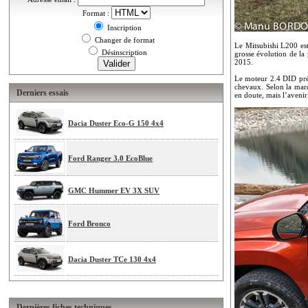
Format :
Inscription
Changer de format
Le Mitsubishi L200 est
Désinscription
grosse évolution de la 
2015.
Le moteur 2.4 DID pré
chevaux. Selon la marq
Derniers essais
en doute, mais l’avenir 
Dacia Duster Eco-G 150 4x4
Ford Ranger 3.0 EcoBlue
GMC Hummer EV 3X SUV
Ford Bronco
Dacia Duster TCe 130 4x4
Dernières fiches techniques