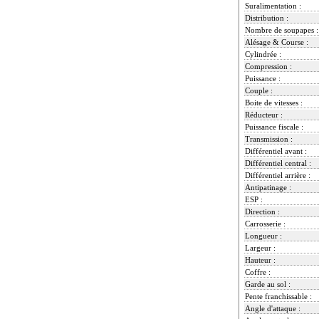
Suralimentation :
Distribution :
Nombre de soupapes :
Alésage & Course :
Cylindrée :
Compression :
Puissance :
Couple :
Boite de vitesses :
Réducteur :
Puissance fiscale :
Transmission :
Différentiel avant :
Différentiel central :
Différentiel arrière :
Antipatinage :
ESP :
Direction :
Carrosserie :
Longueur :
Largeur :
Hauteur :
Coffre :
Garde au sol :
Pente franchissable :
Angle d'attaque :