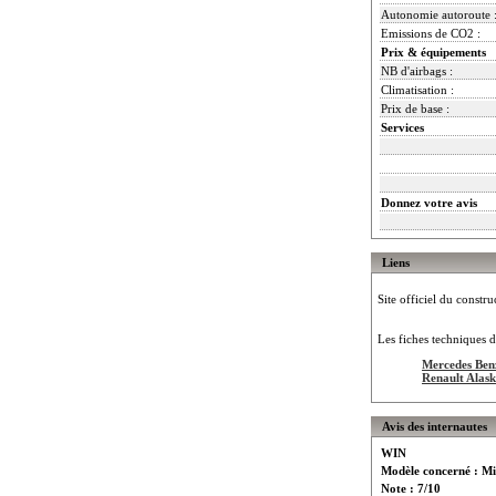
Autonomie autoroute 
Emissions de CO2 :
Prix & équipements
NB d'airbags :
Climatisation :
Prix de base :
Services
Donnez votre avis
Liens
Site officiel du constru
Les fiches techniques d
Mercedes Be
Renault Alas
Avis des internautes
WIN
Modèle concerné : Mi
Note : 7/10