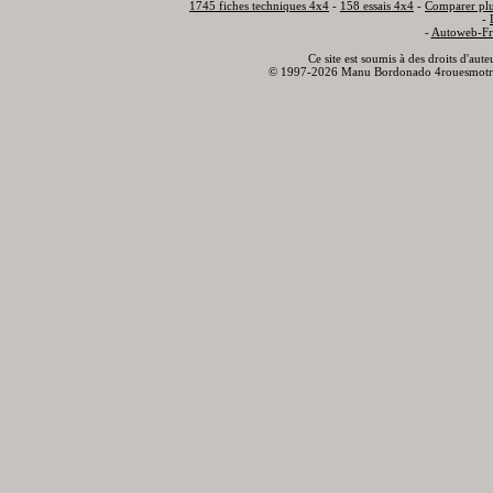
1745 fiches techniques 4x4
-
158 essais 4x4
-
Comparer plu
-
-
Autoweb-Fr
Ce site est soumis à des droits d'aut
© 1997-2026 Manu Bordonado 4rouesmotr