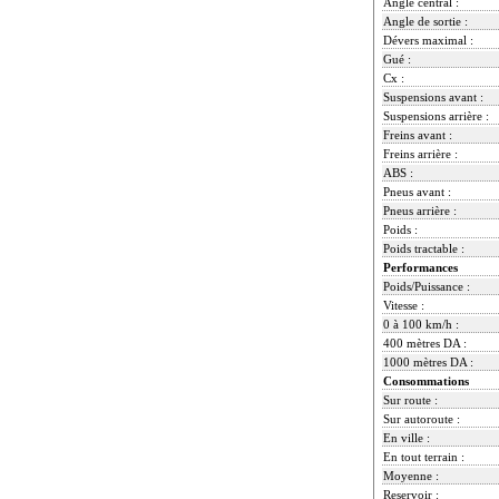
Angle central :
Angle de sortie :
Dévers maximal :
Gué :
Cx :
Suspensions avant :
Suspensions arrière :
Freins avant :
Freins arrière :
ABS :
Pneus avant :
Pneus arrière :
Poids :
Poids tractable :
Performances
Poids/Puissance :
Vitesse :
0 à 100 km/h :
400 mètres DA :
1000 mètres DA :
Consommations
Sur route :
Sur autoroute :
En ville :
En tout terrain :
Moyenne :
Reservoir :