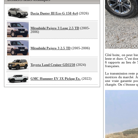
Dacia Duster III Eco-G 150 4x4
(2026)
Mitsubishi Pajero 3 Long 2.5 TD
(2005-
2006)
Mitsubishi Pajero 3 2.5 TD
(2005-2006)
Côté boite, on peut bi
lente et dure. C’est d
6 rapports au lieu de 
Toyota Land Cruiser GDJ250
(2024)
françaises.
La transmission reste p
motrices du marché. Ju
GMC Hummer EV 3X Pickup Ex.
(2022)
une vraie garantie po
chargée. On s’étonne qu