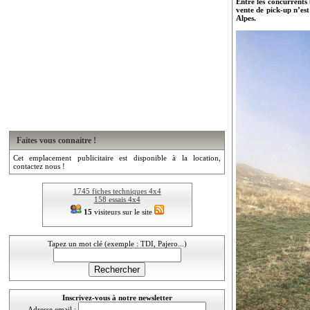
Entre les concurrents 
vente de pick-up n’est
Alpes.
Faites vous connaitre !
Cet emplacement publicitaire est disponible à la location,
contactez nous !
1745 fiches techniques 4x4
158 essais 4x4
15
visiteurs sur le site
Tapez un mot clé (exemple : TDI, Pajero...)
Inscrivez-vous à notre newsletter
Adresse email :