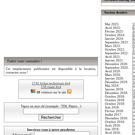
Anciens dossiers
Mai 2025:
T
Avril 2025:
R
Février 2025:
A
Octobre 2024:
R
Janvier 2024:
Ra
Septembre 2023:
P
Mars 2023:
P
Octobre 2022:
T
Septembre 2022:
P
Avril 2021:
L
Janvier 2021:
L
Faites vous connaitre !
Décembre 2020:
L
Septembre 2020:
E
Cet emplacement publicitaire est disponible à la location,
Avril 2020:
L
contactez nous !
Mars 2020:
L
Janvier 2020:
D
Décembre 2019:
S
1745 fiches techniques 4x4
Mai 2019:
D
158 essais 4x4
Janvier 2019:
L
18
visiteurs sur le site
Décembre 2018:
D
Octobre 2018:
M
Octobre 2018:
L
Octobre 2018:
M
Tapez un mot clé (exemple : TDI, Pajero...)
Juin 2018:
B
Février 2018:
L
Juillet 2017:
L
Décembre 2016:
L
Octobre 2016:
L
Août 2016:
L
Juin 2016:
L
Inscrivez-vous à notre newsletter
Avril 2016:
L
Adresse email :