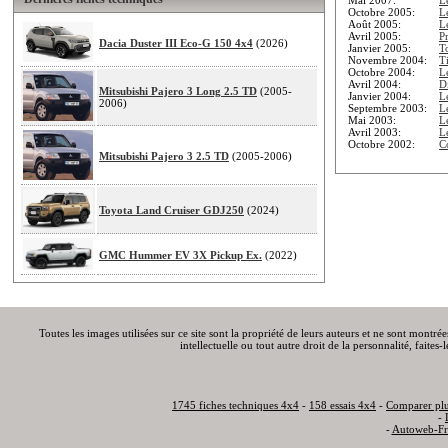
Octobre 2005:
Le
Août 2005:
L
Avril 2005:
P
Dacia Duster III Eco-G 150 4x4
(2026)
Janvier 2005:
T
Novembre 2004:
T
Octobre 2004:
L
Avril 2004:
Di
Mitsubishi Pajero 3 Long 2.5 TD
(2005-
Janvier 2004:
L
2006)
Septembre 2003:
L
Mai 2003:
L
Avril 2003:
L
Octobre 2002:
C
Mitsubishi Pajero 3 2.5 TD
(2005-2006)
Toyota Land Cruiser GDJ250
(2024)
GMC Hummer EV 3X Pickup Ex.
(2022)
Toutes les images utilisées sur ce site sont la propriété de leurs auteurs et ne sont montré
intellectuelle ou tout autre droit de la personnalité, faite
1745 fiches techniques 4x4
-
158 essais 4x4
-
Comparer plu
-
-
Autoweb-Fr