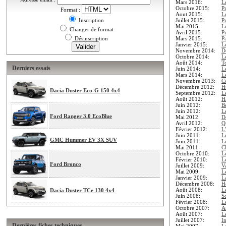
Mars 2016:
L
Octobre 2015:
P
Format :
Aout 2015:
L
Inscription
Juillet 2015:
P
Mai 2015:
L
Changer de format
Avril 2015:
P
Désinscription
Mars 2015:
Pa
Janvier 2015:
L
Novembre 2014:
D
Octobre 2014:
L
Août 2014:
To
Derniers essais
Juin 2014:
L
Mars 2014:
L
Novembre 2013:
C
Décembre 2012:
H
Dacia Duster Eco-G 150 4x4
Septembre 2012:
L
Août 2012:
H
Juin 2012:
B
Juin 2012:
L
Ford Ranger 3.0 EcoBlue
Mai 2012:
D
Avril 2012:
Qu
Février 2012:
L
Juin 2011:
L
GMC Hummer EV 3X SUV
Juin 2011:
L
Mai 2011:
C
Octobre 2010:
L
Février 2010:
L
Ford Bronco
Juillet 2009:
V
Mai 2009:
L
Janvier 2009:
L
Décembre 2008:
Ho
Août 2008:
L
Dacia Duster TCe 130 4x4
Juin 2008:
S
Février 2008:
L
Octobre 2007:
A
Août 2007:
L
Juillet 2007:
I
Dernières fiches techniques
Mai 2007:
L