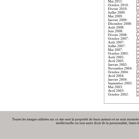
Mai 2011:
C
Octobre 2010:
L
Février 2010:
L
Juillet 2009:
V
Mai 2009:
L
Janvier 2009:
L
Décembre 2008:
Ho
Août 2008:
L
Juin 2008:
S
Février 2008:
L
Octobre 2007:
A
Août 2007:
L
Juillet 2007:
I
Mai 2007:
L
Octobre 2005:
Le
Août 2005:
L
Avril 2005:
P
Janvier 2005:
T
Novembre 2004:
T
Octobre 2004:
L
Avril 2004:
Di
Janvier 2004:
L
Septembre 2003:
L
Mai 2003:
L
Avril 2003:
L
Octobre 2002:
C
Toutes les images utilisées sur ce site sont la propriété de leurs auteurs et ne sont montré
intellectuelle ou tout autre droit de la personnalité, faite