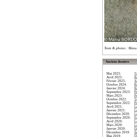
Texte & photos : Man
Anciens dossiers
Mai 2025:
T
Avril 2025:
R
Février 2025:
A
Octobre 2024:
R
Janvier 2024:
Ra
Septembre 2023:
P
Mars 2023:
P
Octobre 2022:
T
Septembre 2022:
P
Avril 2021:
L
Janvier 2021:
L
Décembre 2020:
L
Septembre 2020:
E
Avril 2020:
L
Mars 2020:
L
Janvier 2020:
D
Décembre 2019:
S
Mai 2019:
D