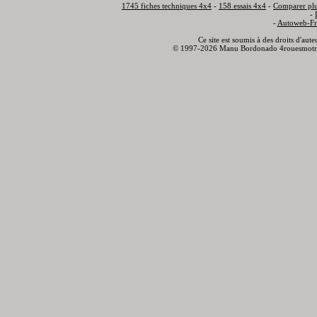
1745 fiches techniques 4x4
-
158 essais 4x4
-
Comparer plu
-
-
Autoweb-Fr
Ce site est soumis à des droits d'aut
© 1997-2026 Manu Bordonado 4rouesmotr