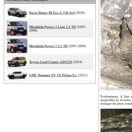
Dacia Duster III Eco-G 150 4x4
(2026)
Mitsubishi Pajero 3 Long 2.5 TD
(2005-
2006)
Mitsubishi Pajero 3 2.5 TD
(2005-2006)
Toyota Land Cruiser GDJ250
(2024)
GMC Hummer EV 3X Pickup Ex.
(2022)
Evidemment, il faut 
surgonflez-le, écoutez,
étranger du pneu comme