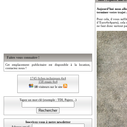
Aujourd’hui nous allo
terminer votre trajet 
Pour cela, il vous suff
d’Euro4x4parts), cela 
ne faut donc surtout pa
Faites vous connaitre !
Cet emplacement publicitaire est disponible à la location,
contactez nous !
1745 fiches techniques 4x4
158 essais 4x4
18
visiteurs sur le site
Tapez un mot clé (exemple : TDI, Pajero...)
Inscrivez-vous à notre newsletter
Adresse email :