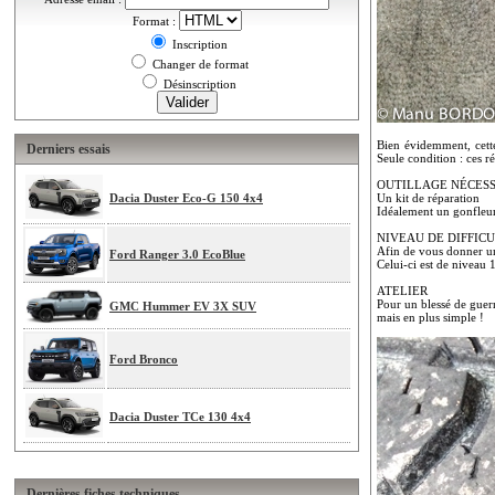
Format :
Inscription
Changer de format
Désinscription
Bien évidemment, cett
Derniers essais
Seule condition : ces r
OUTILLAGE NÉCES
Dacia Duster Eco-G 150 4x4
Un kit de réparation
Idéalement un gonfleu
NIVEAU DE DIFFIC
Afin de vous donner une
Ford Ranger 3.0 EcoBlue
Celui-ci est de niveau 
ATELIER
Pour un blessé de guerr
GMC Hummer EV 3X SUV
mais en plus simple !
Ford Bronco
Dacia Duster TCe 130 4x4
Dernières fiches techniques