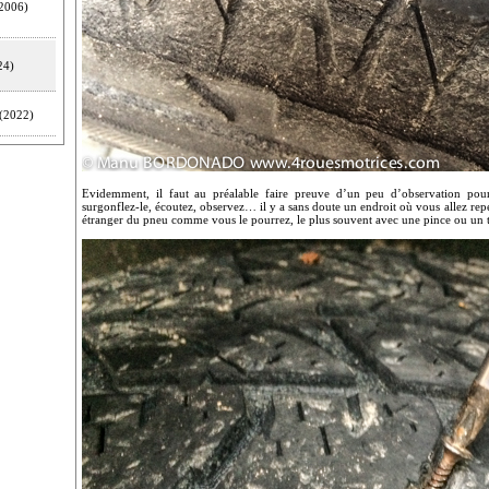
2006)
24)
(2022)
Evidemment, il faut au préalable faire preuve d’un peu d’observation pou
surgonflez-le, écoutez, observez… il y a sans doute un endroit où vous allez repé
étranger du pneu comme vous le pourrez, le plus souvent avec une pince ou un 