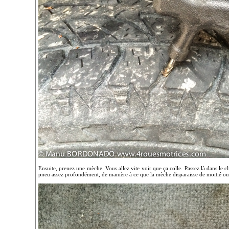
Ensuite, prenez une mèche. Vous allez vite voir que ça colle. Passez là dans le cha
pneu assez profondément, de manière à ce que la mèche disparaisse de moitié ou 