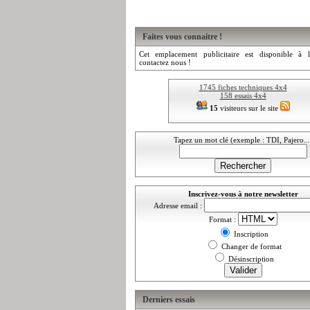
Faites vous connaitre !
Cet emplacement publicitaire est disponible à l
contactez nous !
1745 fiches techniques 4x4
158 essais 4x4
15
visiteurs sur le site
Tapez un mot clé (exemple : TDI, Pajero...
Inscrivez-vous à notre newsletter
Adresse email :
Format :
Inscription
Changer de format
Désinscription
Derniers essais