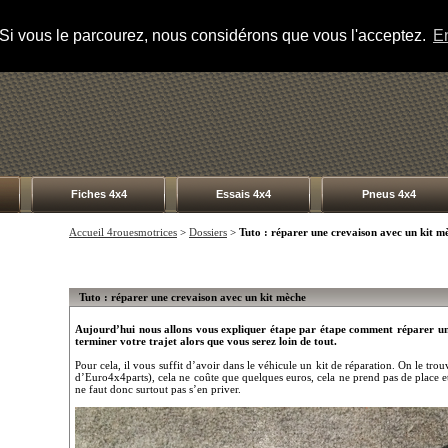
s. Si vous le parcourez, nous considérons que vous l'acceptez.
En
Fiches 4x4
Essais 4x4
Pneus 4x4
Accueil 4rouesmotrices
>
Dossiers
>
Tuto : réparer une crevaison avec un kit m
Tuto : réparer une crevaison avec un kit mèche
Aujourd’hui nous allons vous expliquer étape par étape comment réparer un
terminer votre trajet alors que vous serez loin de tout.
Pour cela, il vous suffit d’avoir dans le véhicule un kit de réparation. On le tro
d’Euro4x4parts), cela ne coûte que quelques euros, cela ne prend pas de place 
ne faut donc surtout pas s’en priver.