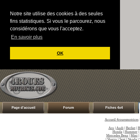
Notre site utilise des cookies à des seules
fins statistiques. Si vous le parcourez, nous
considérons que vous l'acceptez.
En savoir plus
OK
Page d'accueil
Forum
Fiches 4x4
Accueil 4rouesmotrices
Aro
|
Audi
|
Berliet
|
Honda
|
Hummer
|
Mercedes Benz
|
Mini
|
|
Sbarro
|
Seat
|
Skoda
|