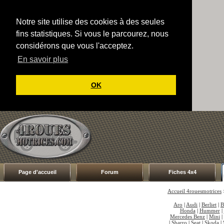
Notre site utilise des cookies à des seules
fins statistiques. Si vous le parcourez, nous
considérons que vous l'acceptez.
En savoir plus
OK
Page d'accueil
Forum
Fiches 4x4
Accueil 4rouesmotrices
Aro
|
Audi
|
Berliet
|
Honda
|
Hummer
|
Mercedes Benz
|
Mini
|
|
Sbarro
|
Seat
|
Skoda
|