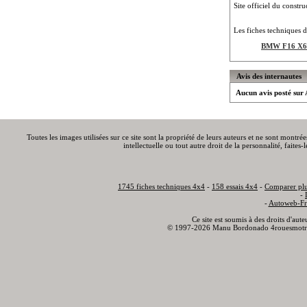
Site officiel du constru
Les fiches techniques d
BMW F16 X6 
Avis des internautes
Aucun avis posté sur
Toutes les images utilisées sur ce site sont la propriété de leurs auteurs et ne sont montré
intellectuelle ou tout autre droit de la personnalité, faite
1745 fiches techniques 4x4
-
158 essais 4x4
-
Comparer plu
-
-
Autoweb-Fr
Ce site est soumis à des droits d'aut
© 1997-2026 Manu Bordonado 4rouesmotr