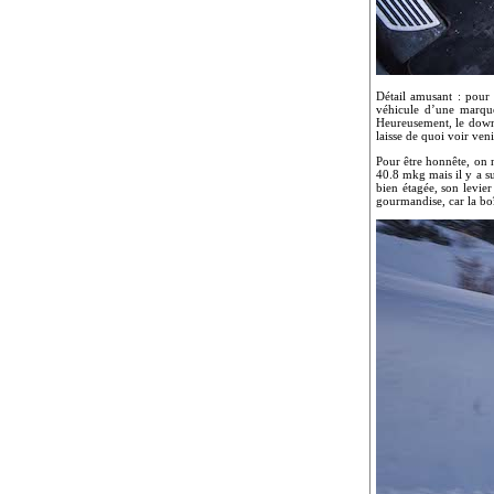
Détail amusant : pour 
véhicule d’une marque
Heureusement, le downs
laisse de quoi voir veni
Pour être honnête, on 
40.8 mkg mais il y a su
bien étagée, son levier 
gourmandise, car la boî