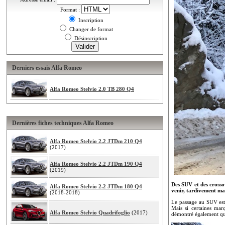
Format :
Inscription
Changer de format
Désinscription
Derniers essais Alfa Romeo
Alfa Romeo Stelvio 2.0 TB 280 Q4
Dernières fiches techniques Alfa Romeo
Alfa Romeo Stelvio 2.2 JTDm 210 Q4
(2017)
Alfa Romeo Stelvio 2.2 JTDm 190 Q4
(2019)
Des SUV et des crosso
Alfa Romeo Stelvio 2.2 JTDm 180 Q4
venir, tardivement mai
(2018-2018)
Le passage au SUV est 
Mais si certaines mar
Alfa Romeo Stelvio Quadrifoglio
(2017)
démontré également qu’