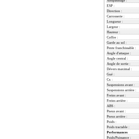
Antipatinage :
ESP :
Direction :
Carrosserie :
Longueur :
Largeur :
Hauteur :
Coffre :
Garde au sol :
Pente franchissable :
Angle d'attaque :
Angle central :
Angle de sortie :
Dévers maximal :
Gué :
Cx :
Suspensions avant :
Suspensions arrière :
Freins avant :
Freins arrière :
ABS :
Pneus avant :
Pneus arrière :
Poids :
Poids tractable :
Performances
Poids/Puissance :