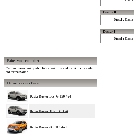
Dacia
Duster II
Diesel :
Dacia
Duster I
Diesel :
Dacia
Faites vous connaitre !
Cet emplacement publicitaire est disponible à la location,
contactez nous !
Derniers essais Dacia
Dacia Duster Eco-G 150 4x4
Dacia Duster TCe 130 4x4
Dacia Duster dCi 110 4wd