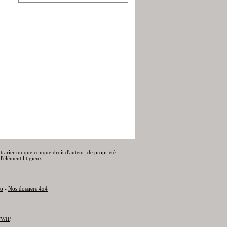
ontrarier un quelconque droit d'auteur, de propriété
l'élément litigieux.
to
-
Nos dossiers 4x4
WIP
.