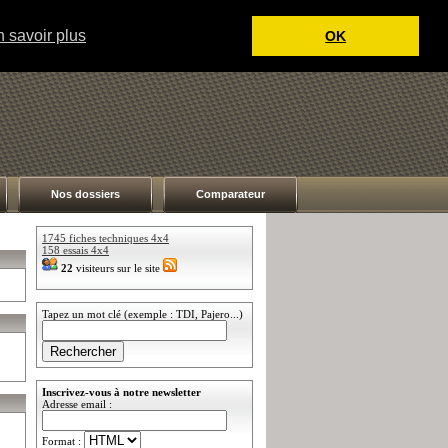
 savoir plus
OK
Nos dossiers
Comparateur
1745 fiches techniques 4x4
158 essais 4x4
22
visiteurs sur le site
Tapez un mot clé (exemple : TDI, Pajero...)
Inscrivez-vous à notre newsletter
Adresse email :
Format :