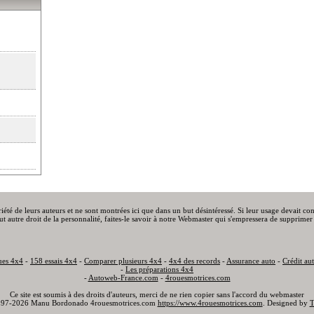
priété de leurs auteurs et ne sont montrées ici que dans un but désintéressé. Si leur usage devait c
out autre droit de la personnalité, faites-le savoir à notre Webmaster qui s'empressera de supprimer 
ues 4x4
-
158 essais 4x4
-
Comparer plusieurs 4x4
-
4x4 des records
-
Assurance auto
-
Crédit au
-
Les préparations 4x4
-
Autoweb-France.com
-
4rouesmotrices.com
Ce site est soumis à des droits d'auteurs, merci de ne rien copier sans l'accord du webmaster
97-2026 Manu Bordonado 4rouesmotrices.com
https://www.4rouesmotrices.com
. Designed by
T