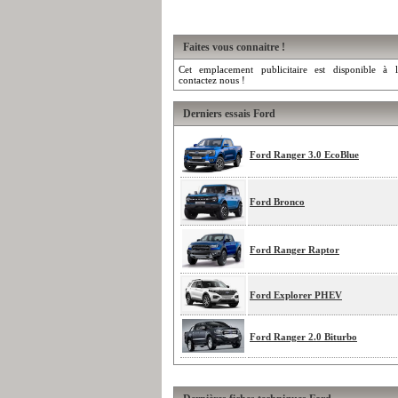
Faites vous connaitre !
Cet emplacement publicitaire est disponible à l
contactez nous !
Derniers essais Ford
Ford Ranger 3.0 EcoBlue
Ford Bronco
Ford Ranger Raptor
Ford Explorer PHEV
Ford Ranger 2.0 Biturbo