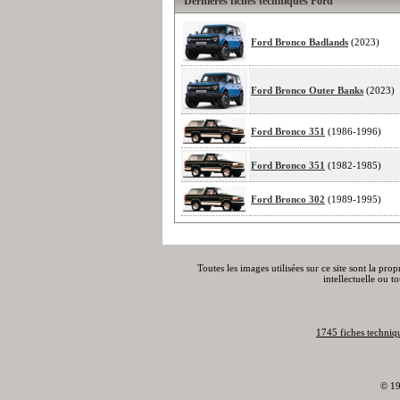
Dernières fiches techniques Ford
Ford Bronco Badlands
(2023)
Ford Bronco Outer Banks
(2023)
Ford Bronco 351
(1986-1996)
Ford Bronco 351
(1982-1985)
Ford Bronco 302
(1989-1995)
Toutes les images utilisées sur ce site sont la pro
intellectuelle ou t
1745 fiches techniq
© 19