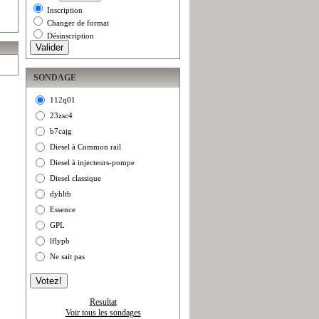
Inscription
Changer de format
Désinscription
SONDAGE
112q01
23zsc4
b7cajg
Diesel à Common rail
Diesel à injecteurs-pompe
Diesel classique
dyhltb
Essence
GPL
lflypb
Ne sait pas
Resultat
Voir tous les sondages