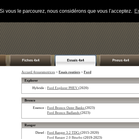
s. Si vous le parcourez, nous considérons que vous l'acceptez.
En
Fiches 4x4
Essais 4x4
Pneus 4x4
Accueil 4rouesmotrices
>
Essais routiers
>
Ford
Explorer
Hybride :
Ford Explorer PHEV
(2020)
Bronco
Essence :
Ford Bronco Outer Banks
(2023)
Ford Bronco Badlands
(2023)
Ranger
Diesel :
Ford Ranger 3.2 TDCi
(2015-2020)
Ford Ranger 2.0 Biturbo
(2019-2023)