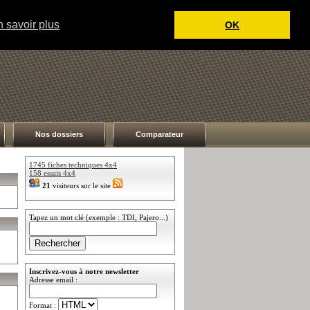
 savoir plus
OK
Nos dossiers
Comparateur
1745 fiches techniques 4x4
158 essais 4x4
21
visiteurs sur le site
Tapez un mot clé (exemple : TDI, Pajero...)
Inscrivez-vous à notre newsletter
Adresse email :
Format :