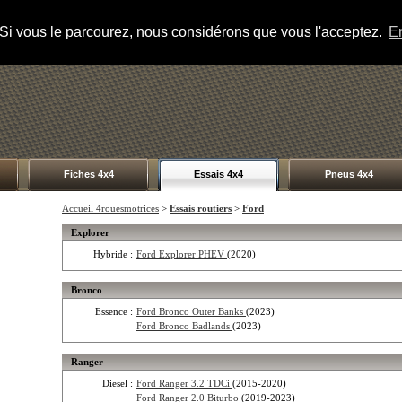
s. Si vous le parcourez, nous considérons que vous l'acceptez.
En
Fiches 4x4
Essais 4x4
Pneus 4x4
Accueil 4rouesmotrices
>
Essais routiers
>
Ford
Explorer
Hybride :
Ford Explorer PHEV
(2020)
Bronco
Essence :
Ford Bronco Outer Banks
(2023)
Ford Bronco Badlands
(2023)
Ranger
Diesel :
Ford Ranger 3.2 TDCi
(2015-2020)
Ford Ranger 2.0 Biturbo
(2019-2023)