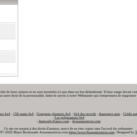
priété de leurs auteurs et ne sont montrées ici que dans un but désintéressé. Si leur usage devait c
out autre droit de la personnalité, faites-le savoir à notre Webmaster qui s'empressera de supprimer 
ues 4x4
-
158 essais 4x4
-
Comparer plusieurs 4x4
-
4x4 des records
-
Assurance auto
-
Crédit au
-
Les préparations 4x4
-
Autoweb-France.com
-
4rouesmotrices.com
Ce site est soumis à des droits d'auteurs, merci de ne rien copier sans l'accord du webmaster
97-2026 Manu Bordonado 4rouesmotrices.com
https://www.4rouesmotrices.com
. Designed by
T