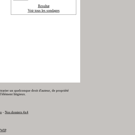
Resultat
Voir tous les sondages
ontrarier un quelconque droit d'auteur, de propriété
l'élément litigieux.
to
-
Nos dossiers 4x4
WIP
.