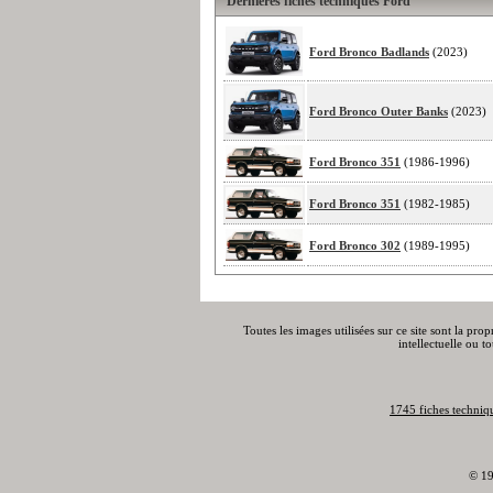
Dernières fiches techniques Ford
Ford Bronco Badlands
(2023)
Ford Bronco Outer Banks
(2023)
Ford Bronco 351
(1986-1996)
Ford Bronco 351
(1982-1985)
Ford Bronco 302
(1989-1995)
Toutes les images utilisées sur ce site sont la pro
intellectuelle ou t
1745 fiches techniq
© 19