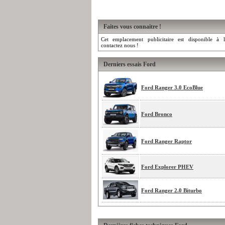
Faites vous connaitre !
Cet emplacement publicitaire est disponible à l
contactez nous !
Derniers essais Ford
Ford Ranger 3.0 EcoBlue
Ford Bronco
Ford Ranger Raptor
Ford Explorer PHEV
Ford Ranger 2.0 Biturbo