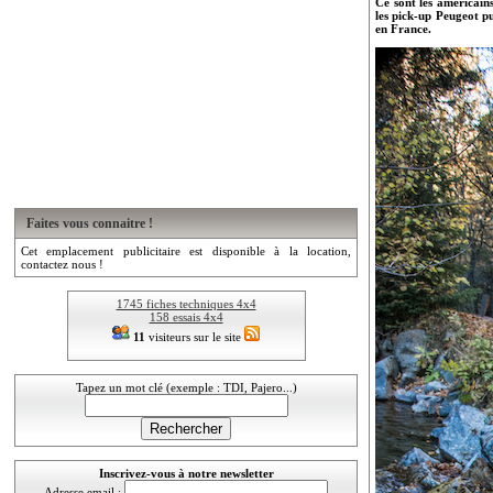
Ce sont les américains
les pick-up Peugeot pu
en France.
Faites vous connaitre !
Cet emplacement publicitaire est disponible à la location,
contactez nous !
1745 fiches techniques 4x4
158 essais 4x4
11
visiteurs sur le site
Tapez un mot clé (exemple : TDI, Pajero...)
Inscrivez-vous à notre newsletter
Adresse email :