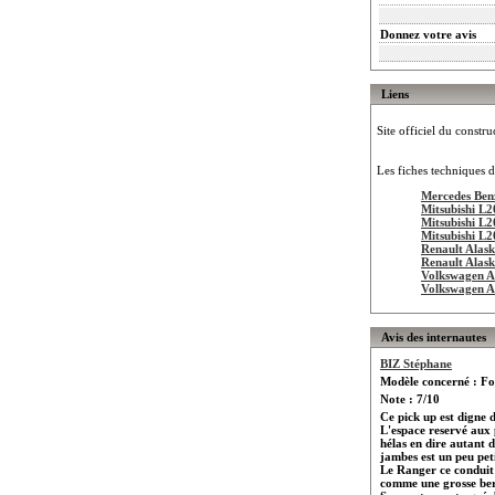
Donnez votre avis
Liens
Site officiel du constru
Les fiches techniques d
Mercedes Ben
Mitsubishi L2
Mitsubishi L2
Mitsubishi L2
Renault Alas
Renault Alas
Volkswagen 
Volkswagen 
Avis des internautes
BIZ Stéphane
Modèle concerné : F
Note : 7/10
Ce pick up est digne 
L'espace reservé aux 
hélas en dire autant d
jambes est un peu peti
Le Ranger ce conduit
comme une grosse berl