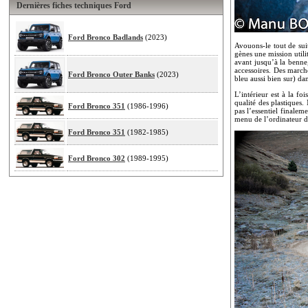
Dernières fiches techniques Ford
Ford Bronco Badlands
(2023)
Avouons-le tout de sui
gènes une mission utilit
avant jusqu’à la benne,
accessoires. Des march
Ford Bronco Outer Banks
(2023)
bleu aussi bien sur) da
L’intérieur est à la fo
qualité des plastiques.
Ford Bronco 351
(1986-1996)
pas l’essentiel finalem
menu de l’ordinateur de
Ford Bronco 351
(1982-1985)
Ford Bronco 302
(1989-1995)