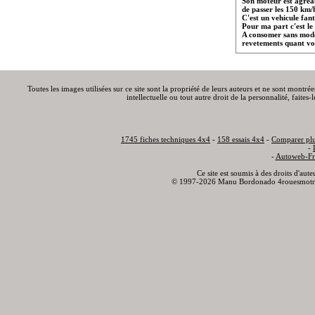
Son moteur est agréab
de passer les 150 km/h
C'est un vehicule fan
Pour ma part c'est le v
A consomer sans modér
revetements quant vou
Toutes les images utilisées sur ce site sont la propriété de leurs auteurs et ne sont montré
intellectuelle ou tout autre droit de la personnalité, faite
1745 fiches techniques 4x4
-
158 essais 4x4
-
Comparer plu
-
-
Autoweb-Fr
Ce site est soumis à des droits d'aut
© 1997-2026 Manu Bordonado 4rouesmotr