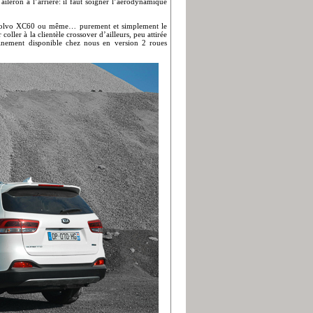
ileron à l’arrière: il faut soigner l’aérodynamique
 Volvo XC60 ou même… purement et simplement le
oller à la clientèle crossover d’ailleurs, peu attirée
ainement disponible chez nous en version 2 roues