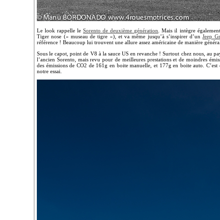
Le look rappelle le
Sorento de deuxième génération
. Mais il intègre égalemen
Tiger nose (« museau de tigre »), et va même jusqu’à s’inspirer d’un
Jeep G
référence ! Beaucoup lui trouvent une allure assez américaine de manière généra
Sous le capot, point de V8 à la sauce US en revanche ! Surtout chez nous, au p
l’ancien Sorento, mais revu pour de meilleures prestations et de moindres émis
des émissions de CO2 de 161g en boite manuelle, et 177g en boite auto. C’est d
notre essai.