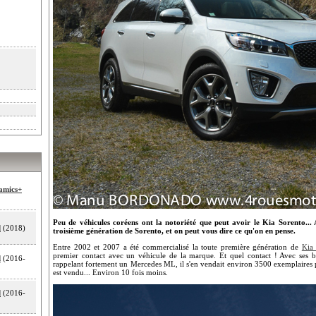
amics+
Peu de véhicules coréens ont la notoriété que peut avoir le Kia Sorento...
d
(2018)
troisième génération de Sorento, et on peut vous dire ce qu'on en pense.
Entre 2002 et 2007 a été commercialisé la toute première génération de
Kia
premier contact avec un véhicule de la marque. Et quel contact ! Avec ses bon
d
(2016-
rappelant fortement un Mercedes ML, il s'en vendait environ 3500 exemplaires par
est vendu... Environ 10 fois moins.
d
(2016-