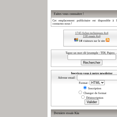
Faites vous connaitre !
Cet emplacement publicitaire est disponible à l
contactez nous !
1745 fiches techniques 4x4
158 essais 4x4
14
visiteurs sur le site
Tapez un mot clé (exemple : TDI, Pajero...
Inscrivez-vous à notre newsletter
Adresse email :
Format :
Inscription
Changer de format
Désinscription
Derniers essais Kia