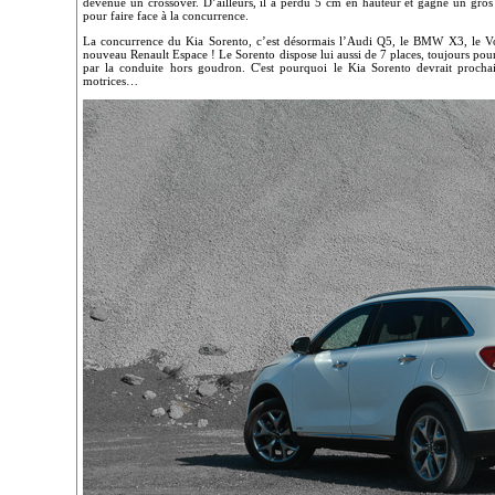
devenue un crossover. D’ailleurs, il a perdu 5 cm en hauteur et gagné un gros a
pour faire face à la concurrence.
La concurrence du Kia Sorento, c’est désormais l’Audi Q5, le BMW X3, le
nouveau Renault Espace ! Le Sorento dispose lui aussi de 7 places, toujours pour c
par la conduite hors goudron. C'est pourquoi le Kia Sorento devrait proch
motrices…