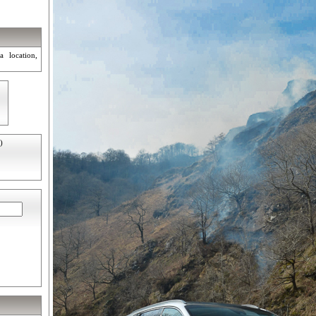
a location,
)