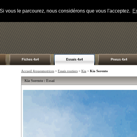
s. Si vous le parcourez, nous considérons que vous l'acceptez.
En
Fiches 4x4
Essais 4x4
Pneus 4x4
Accueil 4rouesmotrices
>
Essais routiers
>
Kia
>
Kia Sorento
Kia Sorento : Essai