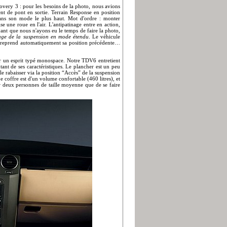
overy 3 : pour les besoins de la photo, nous avions
nt de pont en sortie. Terrain Response en position
dans son mode le plus haut. Mot d'ordre : monter
e une roue en l'air. L'antipatinage entre en action,
vant que nous n'ayons eu le temps de faire la photo,
age de la suspension en mode étendu
. Le véhicule
ion reprend automatiquement sa position précédente…
par un esprit typé monospace. Notre TDV6 entretient
utant de ses caractéristiques. Le plancher est un peu
 le rabaisser via la position “Accès” de la suspension
 coffre est d'un volume confortable (460 litres), et
ir deux personnes de taille moyenne que de se faire