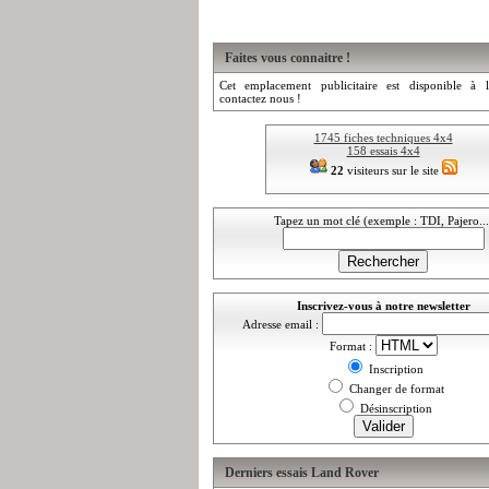
Faites vous connaitre !
Cet emplacement publicitaire est disponible à l
contactez nous !
1745 fiches techniques 4x4
158 essais 4x4
22
visiteurs sur le site
Tapez un mot clé (exemple : TDI, Pajero...
Inscrivez-vous à notre newsletter
Adresse email :
Format :
Inscription
Changer de format
Désinscription
Derniers essais Land Rover