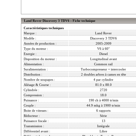
Land Rover Discovery 3 TDV6 : Fiche technique
Caractéristiques techniques
Marque :
Land Rover
Modèle :
Discovery 3 TDV6
Années de production :
2005-2009
Type du moteur :
V6 à 60°
Energie :
Diesel
Disposition du moteur :
Longitudinal avant
Alimentation :
Common rail
Suralimentation :
Turbocompresseur + intercooler
Distribution :
2 doubles arbres à cames en tête
Nombre de soupapes :
4 par cylindre
Alésage & Course :
81.0 x 88.0
Cylindrée :
2720
Compression :
18.0
Puissance :
190 ch à 4000 tr/min
Couple :
44.9 mkg à 1900 tr/min
Boite de vitesses :
6 rapports
Réducteur :
Série
Puissance fiscale :
13
Transmission :
Intégrale
Différentiel avant :
Libre