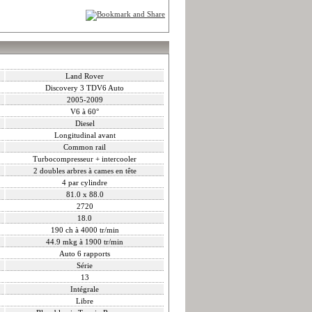
Land Rover
Discovery 3 TDV6 Auto
2005-2009
V6 à 60°
Diesel
Longitudinal avant
Common rail
Turbocompresseur + intercooler
2 doubles arbres à cames en tête
4 par cylindre
81.0 x 88.0
2720
18.0
190 ch à 4000 tr/min
44.9 mkg à 1900 tr/min
Auto 6 rapports
Série
13
Intégrale
Libre