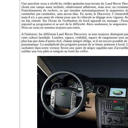
Une anecdote nous a révélé les réelles aptitudes tout-terrain du Land Rover Disc
choisi une rampe assez inclinée, relativement adhérente, mais avec un croiseme
Franchissement de rochers, ce qui entraîne automatiquement la suspension 
centimètre par centimètre, sans aucun élan. En sortie, le Discovery 3 s'immobilis
mais il n'y a pas assez de vitesse pour que le véhicule se dégage avec vigueur. A
un bip retentit. Sur l'écran de l'ordinateur de bord apparaît un message :
Pass
reprend sa progression et se sort de la difficulté. Alors seulement, la suspens
Nous ne nous en sommes toujours pas remis.
A l'intérieur, les différents Land Rover Discovery se sont toujours distingués 
cette culture familiale. Lumière, espace, visibilité, espace de rangements sont a
plus bas que dans d'autres 4x4, châssis intégré oblige, et il est encore possible de
pneumatique. La multiplicité des poignées permet de se hisser aisément à bord. Le
cachaient dans notre version Seven une paire de sièges capables tant d'accueill
oublier une fois pliés et intégrés au fond du coffre.