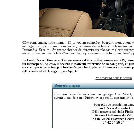
Côté équipement, notre finition SE se voulait complète. Pourtant, nous avons é
en regard du prix. Pour commencer, l'absence de volant multifonction, 
l'autoradio. Ensuite, l'étonnante absence de rétroviseurs rabattables électriquemen
est assez quelconque, et l'on s'étonnera de ne pas trouver la moindre touche d'a
Le Land Rover Discovery 3 est en mesure d'être utilisé comme un SUV, co
un monospace. En cela, il devient la nouvelle référence de sa catégorie, et just
sexy et que vous n'êtes pas intéressés par les 7 places, il vous est toujours
différemment : le Range Rover Sport.
Vos réactions sur le forum
Remerciements
Tous nos remerciements vont au garage Auto Select, 
durant l'essai de notre Discovery et pour la disponibilité 
Pour plus de renseignements:
Land Rover Autoselect
Pôle commercial de la Piolin
Avenue Guillaume du Vair
13546 Aix en Provence Cedex
04 42 64 56 64