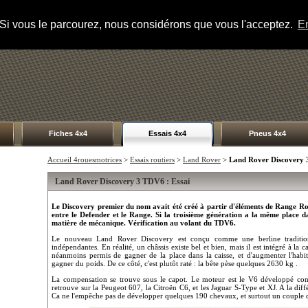
s. Si vous le parcourez, nous considérons que vous l'acceptez.
En
Fiches 4x4
Essais 4x4
Pneus 4x4
Accueil 4rouesmotrices
>
Essais routiers
>
Land Rover
>
Land Rover Discovery
Land Rover Discovery 3 TDV6 : Essai
Le Discovery premier du nom avait été créé à partir d'éléments de Range R
entre le Defender et le Range. Si la troisième génération a la même place d
matière de mécanique. Vérification au volant du TDV6.
Le nouveau Land Rover Discovery est conçu comme une berline traditionn
indépendantes. En réalité, un châssis existe bel et bien, mais il est intégré à la 
néanmoins permis de gagner de la place dans la caisse, et d'augmenter l'habita
gagner du poids. De ce côté, c'est plutôt raté : la bête pèse quelques 2630 kg .
La compensation se trouve sous le capot. Le moteur est le V6 développé con
retrouve sur la Peugeot 607, la Citroën C6, et les Jaguar S-Type et XJ. A la diff
Ca ne l'empêche pas de développer quelques 190 chevaux, et surtout un couple 