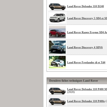
Land Rover Defender 110 D240
Land Rover Discovery 5 SD4 et 
Land Rover Range Evoque SD4 A
Land Rover Discovery 4 SDV6
Land Rover Freelander di et Td4
Dernières fiches techniques Land Rover
Land Rover Defender 110 P400 
(2020)
Land Rover Defender 110 P400e
(