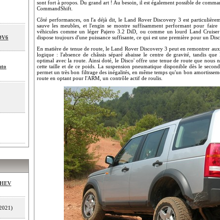
sont fort à propos. Du grand art ! Au besoin, il est également possible de comman
CommandShift.
Côté performances, on l'a déjà dit, le Land Rover Discovery 3 est particulièr
sauve les meubles, et l'engin se montre suffisamment performant pour faire f
véhicules comme un léger Pajero 3.2 DiD, ou comme un lourd Land Cruiser H
SDV6
dispose toujours d'une puissance suffisante, ce qui est une première pour un Dis
En matière de tenue de route, le Land Rover Discovery 3 peut en remontrer aux 
logique : l'absence de châssis séparé abaisse le centre de gravité, tandis que
optimal avec la route. Ainsi doté, le Disco' offre une tenue de route que nous 
uto
cette taille et de ce poids. La suspension pneumatique disponible dès le second
permet un très bon filtrage des inégalités, en même temps qu'un bon amortissemen
route en optant pour l'ARM, un contrôle actif de roulis.
MHEV
2021)