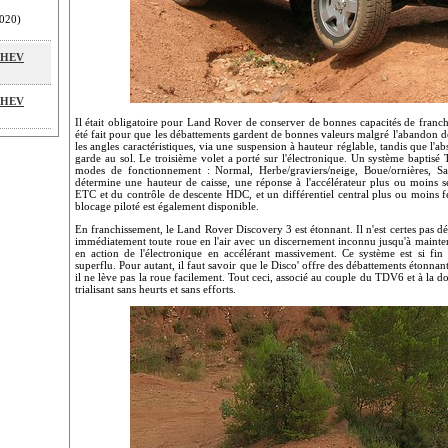
020)
 MHEV
 MHEV
Il était obligatoire pour Land Rover de conserver de bonnes capacités de franch
été fait pour que les débattements gardent de bonnes valeurs malgré l'abandon des
les angles caractéristiques, via une suspension à hauteur réglable, tandis que l'
garde au sol. Le troisième volet a porté sur l'électronique. Un système baptisé 
modes de fonctionnement : Normal, Herbe/graviers/neige, Boue/ornières, S
détermine une hauteur de caisse, une réponse à l'accélérateur plus ou moins s
ETC et du contrôle de descente HDC, et un différentiel central plus ou moins fe
blocage piloté est également disponible.
En franchissement, le Land Rover Discovery 3 est étonnant. Il n'est certes pas dé
immédiatement toute roue en l'air avec un discernement inconnu jusqu'à maintena
en action de l'électronique en accélérant massivement. Ce système est si fin 
superflu. Pour autant, il faut savoir que le Disco' offre des débattements étonnan
il ne lève pas la roue facilement. Tout ceci, associé au couple du TDV6 et à la 
trialisant sans heurts et sans efforts.