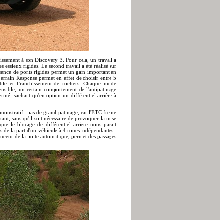
issement à son Discovery 3. Pour cela, un travail a
 essieux rigides. Le second travail a été réalisé sur
absence de ponts rigides permet un gain important en
Terrain Response permet en effet de choisir entre 5
able et Franchissement de rochers. Chaque mode
ensible, un certain comportement de l'antipatinage
rmé, sachant qu'en option un différentiel arrière à
monstratif : pas de grand patinage, car l'ETC freine
nt, sans qu'il soit nécessaire de provoquer la mise
que le blocage de différentiel arrière nous parait
ts de la part d'un véhicule à 4 roues indépendantes :
douceur de la boite automatique, permet des passages