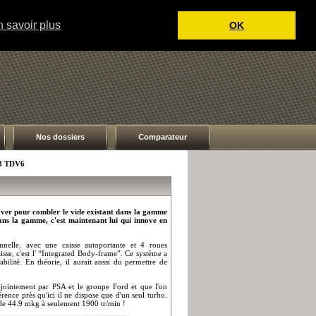
 savoir plus
OK
Nos dossiers
Comparateur
 3 TDV6
over pour combler le vide existant dans la gamme
ans la gamme, c'est maintenant lui qui innove en
elle, avec une caisse autoportante et 4 roues
caisse, c'est l' “Integrated Body-frame”. Ce système a
bilité. En théorie, il aurait aussi du permettre de
jointement par PSA et le groupe Ford et que l'on
érence près qu'ici il ne dispose que d'un seul turbo.
de 44.9 mkg à seulement 1900 tr/min !