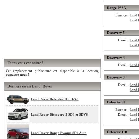
Range P38A
Essence :
Land 
Land 
Discovery 5
Diesel :
Land 
Land 
Discovery 4
Faites vous connaitre !
Diesel :
Land 
Cet emplacement publicitaire est disponible à la location,
contactez nous !
Discovery 3
Diesel :
Land 
Derniers essais Land_Rover
Land 
Land Rover Defender 110 D240
Defender 90
Essence :
Land 
Land Rover Discovery 5 SD4 et SDV6
Diesel :
Land 
Land 
Defender 110
Land Rover Range Evoque SD4 Auto