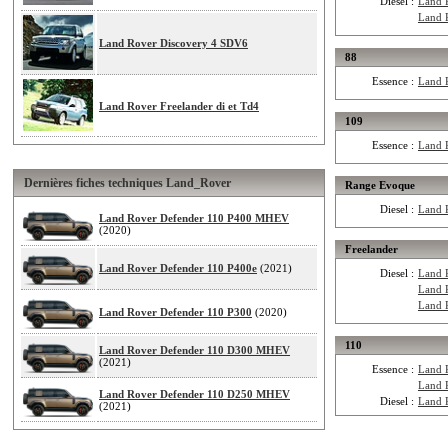
Diesel :
Land 
Land 
Land Rover Discovery 4 SDV6
88
Essence :
Land 
Land Rover Freelander di et Td4
109
Essence :
Land R
Dernières fiches techniques Land_Rover
Range Evoque
Diesel :
Land 
Land Rover Defender 110 P400 MHEV
(2020)
Freelander
Land Rover Defender 110 P400e
(2021)
Diesel :
Land 
Land 
Land 
Land Rover Defender 110 P300
(2020)
110
Land Rover Defender 110 D300 MHEV
(2021)
Essence :
Land 
Land 
Land Rover Defender 110 D250 MHEV
Diesel :
Land 
(2021)