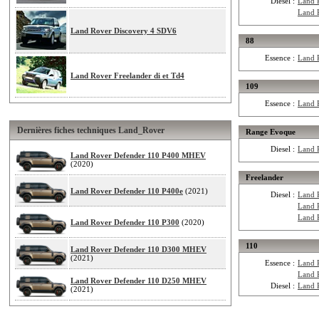
Diesel :
Land 
Land 
Land Rover Discovery 4 SDV6
88
Essence :
Land 
Land Rover Freelander di et Td4
109
Essence :
Land R
Dernières fiches techniques Land_Rover
Range Evoque
Diesel :
Land 
Land Rover Defender 110 P400 MHEV
(2020)
Freelander
Land Rover Defender 110 P400e
(2021)
Diesel :
Land 
Land 
Land 
Land Rover Defender 110 P300
(2020)
110
Land Rover Defender 110 D300 MHEV
(2021)
Essence :
Land 
Land 
Land Rover Defender 110 D250 MHEV
Diesel :
Land 
(2021)