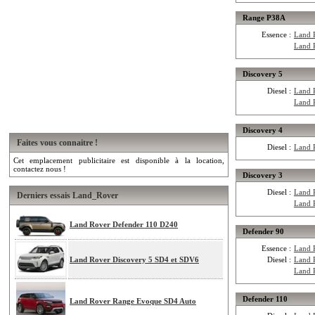
Range P38A
Essence :
Land 
Land 
Discovery 5
Diesel :
Land 
Land 
Discovery 4
Faites vous connaitre !
Diesel :
Land 
Cet emplacement publicitaire est disponible à la location,
contactez nous !
Discovery 3
Diesel :
Land 
Derniers essais Land_Rover
Land 
Land Rover Defender 110 D240
Defender 90
Essence :
Land 
Land Rover Discovery 5 SD4 et SDV6
Diesel :
Land 
Land 
Defender 110
Land Rover Range Evoque SD4 Auto