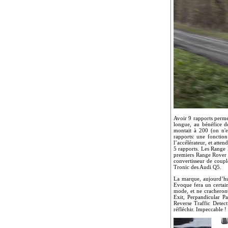
Avoir 9 rapports perme
longue, au bénéfice d
montait à 200 (on n'en
rapports: une fonction
l’accélérateur, et atten
5 rapports. Les Range R
premiers Range Rover E
convertisseur de coup
Tronic des Audi Q5.
La marque, aujourd’hui
Evoque fera un certai
mode, et ne cracheron
Exit, Perpandicular P
Reverse Traffic Detect
réfléchir. Impeccable 