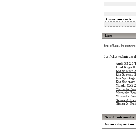
Donnez votre avis
Liens
Site officiel du constru
Les fiches techniques d
Audi Q5 2.0 
Ford Kuga II
Kia Sorento 
Kia Sorento 
Kia Sportage
Kia Sportage
Mazda CX5 2.
Mercedes Be
Mercedes Be
Mercedes Be
Nissan X-Trai
Nissan X-Trai
Avis des internautes
Aucun avis posté su