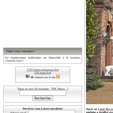
Faites vous connaitre !
Cet emplacement publicitaire est disponible à la location,
contactez nous !
1745 fiches techniques 4x4
158 essais 4x4
36
visiteurs sur le site
Tapez un mot clé (exemple : TDI, Pajero...)
Inscrivez-vous à notre newsletter
Après un
Land Rover
anglaise a récidivé a
Adresse email :