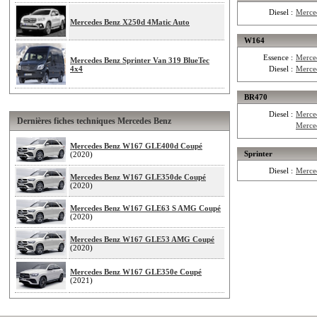
Diesel :
Merce
Mercedes Benz X250d 4Matic Auto
W164
Essence :
Merce
Mercedes Benz Sprinter Van 319 BlueTec
4x4
Diesel :
Merce
BR470
Diesel :
Merce
Dernières fiches techniques Mercedes Benz
Merce
Mercedes Benz W167 GLE400d Coupé
Sprinter
(2020)
Diesel :
Merce
Mercedes Benz W167 GLE350de Coupé
(2020)
Mercedes Benz W167 GLE63 S AMG Coupé
(2020)
Mercedes Benz W167 GLE53 AMG Coupé
(2020)
Mercedes Benz W167 GLE350e Coupé
(2021)