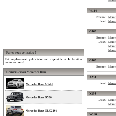
Merce
W164
Essence :
Merce
Diesel :
Merce
G463
Essence :
Merce
Diesel :
Merce
Merce
Merce
Faites vous connaitre !
Cet emplacement publicitaire est disponible à la location,
G460
contactez nous !
Essence :
Merce
Derniers essais Mercedes Benz
X253
Diesel :
Merce
Mercedes Benz X350d
X204
Mercedes Benz G500
Diesel :
Merce
Merce
Mercedes Benz GLC220d
W166