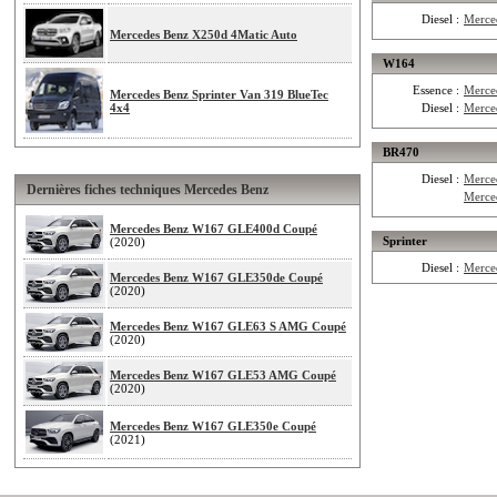
Diesel :
Merce
Mercedes Benz X250d 4Matic Auto
W164
Essence :
Merce
Mercedes Benz Sprinter Van 319 BlueTec
4x4
Diesel :
Merce
BR470
Diesel :
Merce
Dernières fiches techniques Mercedes Benz
Merce
Mercedes Benz W167 GLE400d Coupé
Sprinter
(2020)
Diesel :
Merce
Mercedes Benz W167 GLE350de Coupé
(2020)
Mercedes Benz W167 GLE63 S AMG Coupé
(2020)
Mercedes Benz W167 GLE53 AMG Coupé
(2020)
Mercedes Benz W167 GLE350e Coupé
(2021)