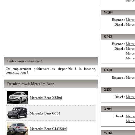
Merce
W164
Essence :
Merce
Diesel :
Merce
G463
Essence :
Merce
Diesel :
Merce
Merce
Merce
Faites vous connaitre !
Cet emplacement publicitaire est disponible à la location,
G460
contactez nous !
Essence :
Merce
Derniers essais Mercedes Benz
X253
Diesel :
Merce
Mercedes Benz X350d
X204
Mercedes Benz G500
Diesel :
Merce
Merce
Mercedes Benz GLC220d
W166