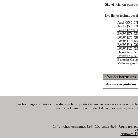
Site officiel du constru
Les fiches techniques d
Audi Q5 3.0 
Audi Q5 3.0 
Audi Q7 V6 
BMW E70 X5 
BMW E71 X6 
BMW F15 X5 
BMW F16 X6 
BMW F25 X3 
Hyundai ix5
Infiniti FX 3
Porsche Caye
Volkswagen T
Avis des internautes
Aucun avis posté su
Toutes les images utilisées sur ce site sont la propriété de leurs auteurs et ne sont montré
intellectuelle ou tout autre droit de la personnalité, faite
1745 fiches techniques 4x4
-
158 essais 4x4
-
Comparer plu
-
-
Autoweb-Fr