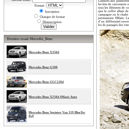
Laissons aux passionné
les kits de carrosserie
Format :
tous les éléments de co
que le coffre allant d
Inscription
campagne ou le chalet 
Changer de format
permanente 4Matic. La b
d’un différentiel ouve
Désinscription
loi de passages des vit
Derniers essais Mercedes_Benz
Mercedes Benz X350d
Mercedes Benz G500
Mercedes Benz GLC220d
Mercedes Benz X250d 4Matic Auto
Mercedes Benz Sprinter Van 319 BlueTec
4x4