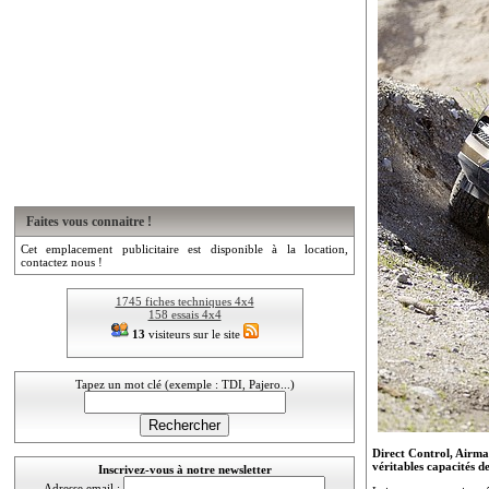
Faites vous connaitre !
Cet emplacement publicitaire est disponible à la location,
contactez nous !
1745 fiches techniques 4x4
158 essais 4x4
13
visiteurs sur le site
Tapez un mot clé (exemple : TDI, Pajero...)
Direct Control, Airma
véritables capacités d
Inscrivez-vous à notre newsletter
Adresse email :