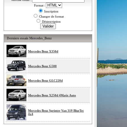
Format :
Inscription
Changer de format
Désinscription
Derniers essais Mercedes_Benz
Mercedes Benz X350d
Mercedes Benz G500
Mercedes Benz GLC220d
Mercedes Benz X250d 4Matic Auto
Mercedes Benz Sprinter Van 319 BlueTec
4x4