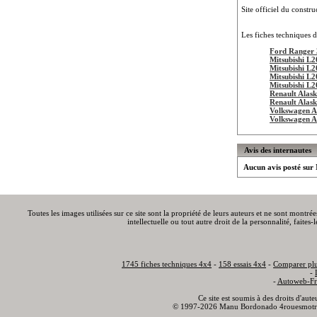
Site officiel du constru
Les fiches techniques d
Ford Ranger 
Mitsubishi L2
Mitsubishi L2
Mitsubishi L2
Mitsubishi L2
Renault Alas
Renault Alas
Volkswagen 
Volkswagen 
Avis des internautes
Aucun avis posté su
Toutes les images utilisées sur ce site sont la propriété de leurs auteurs et ne sont montré
intellectuelle ou tout autre droit de la personnalité, faite
1745 fiches techniques 4x4
-
158 essais 4x4
-
Comparer plu
-
-
Autoweb-Fr
Ce site est soumis à des droits d'aut
© 1997-2026 Manu Bordonado 4rouesmotr