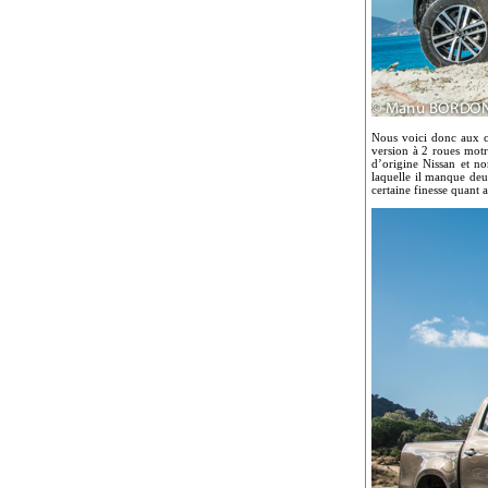
Nous voici donc aux c
version à 2 roues motr
d’origine Nissan et no
laquelle il manque deu
certaine finesse quant 