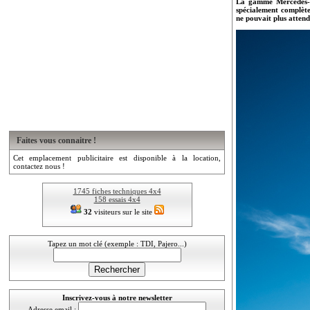
La gamme Mercedes-Be
spécialement complète
ne pouvait plus attend
Faites vous connaitre !
Cet emplacement publicitaire est disponible à la location,
contactez nous !
1745 fiches techniques 4x4
158 essais 4x4
32
visiteurs sur le site
Tapez un mot clé (exemple : TDI, Pajero...)
Inscrivez-vous à notre newsletter
Adresse email :