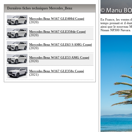
Dernières fiches techniques Mercedes_Benz
Mercedes Benz W167 GLE400d Coupé
En France, les ventes 
(2020)
temps pressait et il ét
ainsi que le nouveau M
Nissan NP300 Navara
Mercedes Benz W167 GLE350de Coupé
(2020)
Mercedes Benz W167 GLE63 S AMG Coupé
(2020)
Mercedes Benz W167 GLE53 AMG Coupé
(2020)
Mercedes Benz W167 GLE350e Coupé
(2021)