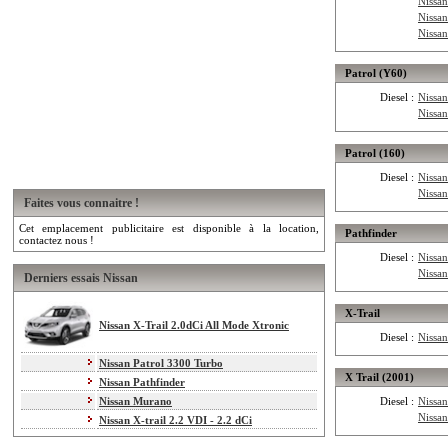
Nissan
Nissa
Nissa
Patrol (Y60)
Diesel :
Nissa
Nissa
Patrol (160)
Diesel :
Nissan
Nissa
Faites vous connaitre !
Cet emplacement publicitaire est disponible à la location,
Pathfinder
contactez nous !
Diesel :
Nissan
Nissan
Derniers essais Nissan
X-Trail
Nissan X-Trail 2.0dCi All Mode Xtronic
Diesel :
Nissan
Nissan Patrol 3300 Turbo
X Trail (2001)
Nissan Pathfinder
Nissan Murano
Diesel :
Nissan
Nissan
Nissan X-trail 2.2 VDI - 2.2 dCi