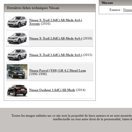
Murano
Dernières fiches techniques Nissan
Essence :
Nissa
Nissan X-Trail 2.0dCi All-Mode 4x4-i
Xtronic
(2016)
Nissan X-Trail 2.0dCi All-Mode 4x4-i
(2016)
Nissan X-Trail 1.6dCi All-Mode 4x4-i
(2015)
Nissan Patrol (Y60) GR 4.2 Diesel Long
(1990-1998)
Nissan Qashqai 1.6dCi All-Mode
(2014)
Toutes les images utilisées sur ce site sont la propriété de leurs auteurs et ne sont montré
intellectuelle ou tout autre droit de la personnalité, faite