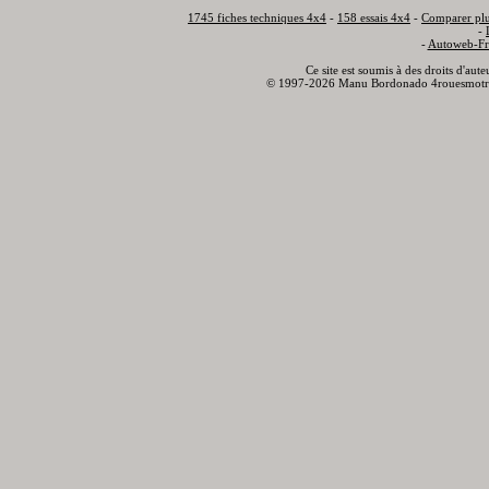
1745 fiches techniques 4x4
-
158 essais 4x4
-
Comparer plu
-
-
Autoweb-Fr
Ce site est soumis à des droits d'aut
© 1997-2026 Manu Bordonado 4rouesmotr