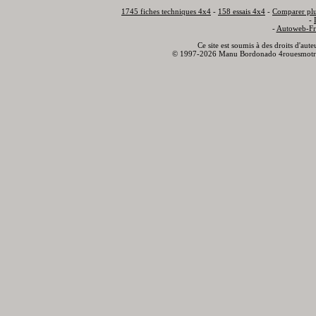
1745 fiches techniques 4x4
-
158 essais 4x4
-
Comparer plu
-
-
Autoweb-Fr
Ce site est soumis à des droits d'aut
© 1997-2026 Manu Bordonado 4rouesmotr