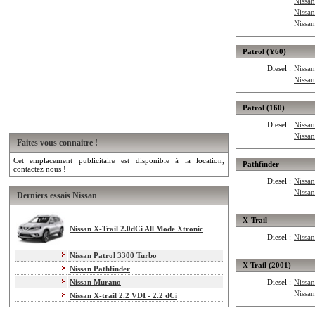
Nissan
Nissa
Nissa
Patrol (Y60)
Diesel :
Nissa
Nissa
Patrol (160)
Diesel :
Nissan
Nissa
Faites vous connaitre !
Cet emplacement publicitaire est disponible à la location,
Pathfinder
contactez nous !
Diesel :
Nissan
Nissan
Derniers essais Nissan
X-Trail
Nissan X-Trail 2.0dCi All Mode Xtronic
Diesel :
Nissan
Nissan Patrol 3300 Turbo
X Trail (2001)
Nissan Pathfinder
Nissan Murano
Diesel :
Nissan
Nissan
Nissan X-trail 2.2 VDI - 2.2 dCi