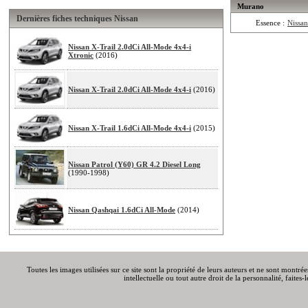
Murano
Dernières fiches techniques Nissan
Essence :
Nissa
Nissan X-Trail 2.0dCi All-Mode 4x4-i
Xtronic
(2016)
Nissan X-Trail 2.0dCi All-Mode 4x4-i
(2016)
Nissan X-Trail 1.6dCi All-Mode 4x4-i
(2015)
Nissan Patrol (Y60) GR 4.2 Diesel Long
(1990-1998)
Nissan Qashqai 1.6dCi All-Mode
(2014)
Toutes les images utilisées sur ce site sont la propriété de leurs auteurs et ne sont montré
intellectuelle ou tout autre droit de la personnalité, faite