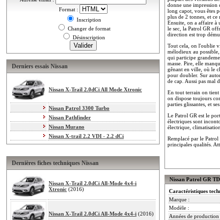
donne une impression de 
Format :
long capot, vous êtes p
plus de 2 tonnes, et ce 
Inscription
Ensuite, on a affaire à 
Changer de format
le sec, la Patrol GR off
direction est trop démul
Désinscription
Tout cela, on l'oublie 
mélodieux au possible, 
qui participe grandeme
masse. Pire, elle manqu
Derniers essais Nissan
gênant en ville, où le c
pour doubler. Sur autor
de cap. Aussi pas mal d
Nissan X-Trail 2.0dCi All Mode Xtronic
En tout terrain on tien
on dispose toujours com
parties glissantes, et s
Nissan Patrol 3300 Turbo
Le Patrol GR est le por
Nissan Pathfinder
électriques sont incont
Nissan Murano
électrique, climatisati
Nissan X-trail 2.2 VDI - 2.2 dCi
Remplacé par le Patrol 
principales qualités. At
Dernières fiches techniques Nissan
Nissan Patrol GR TD 
Nissan X-Trail 2.0dCi All-Mode 4x4-i
Xtronic
(2016)
Caractéristiques tech
Marque :
Modèle :
Nissan X-Trail 2.0dCi All-Mode 4x4-i
(2016)
Années de production 