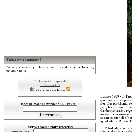
Faites vous connaitre !
Cet emplacement publicitaire est disponible à la location,
contactez nous !
1745 fiches techniques 4x4
158 essais 4x4
25
visiteurs sur le site
L'année 1989 voit l'app
qui il succède en partie
non plus par chaine, so
Tapez un mot clé (exemple : TDI, Pajero...)
peu plus puissant. Côté 
différentiel arrière reç
assisté. La carrosserie
sa carrosserie tôlée (ha
appellation GR, pour 
Inscrivez-vous à notre newsletter
Le Patrol GR, dans sa ve
plupart des versions de
Adresse email :