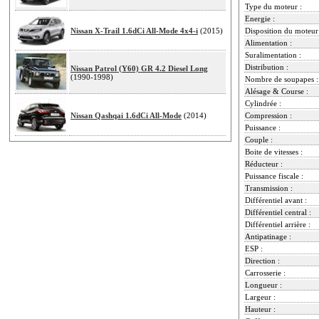
Type du moteur :
Energie :
Nissan X-Trail 1.6dCi All-Mode 4x4-i
(2015)
Disposition du moteur
Alimentation :
Suralimentation :
Distribution :
Nissan Patrol (Y60) GR 4.2 Diesel Long
(1990-1998)
Nombre de soupapes :
Alésage & Course :
Cylindrée :
Nissan Qashqai 1.6dCi All-Mode
(2014)
Compression :
Puissance :
Couple :
Boite de vitesses :
Réducteur :
Puissance fiscale :
Transmission :
Différentiel avant :
Différentiel central :
Différentiel arrière :
Antipatinage :
ESP :
Direction :
Carrosserie :
Longueur :
Largeur :
Hauteur :