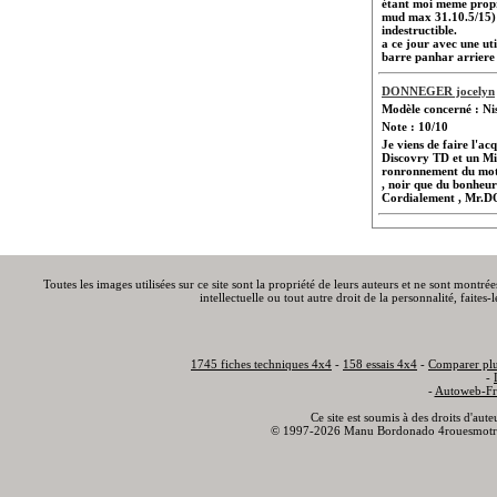
étant moi meme propr
mud max 31.10.5/15) p
indestructible.
a ce jour avec une uti
barre panhar arriere s
DONNEGER jocelyn
Modèle concerné : N
Note : 10/10
Je viens de faire l'a
Discovry TD et un Mits
ronronnement du moteu
, noir que du bonheur
Cordialement , Mr
Toutes les images utilisées sur ce site sont la propriété de leurs auteurs et ne sont montré
intellectuelle ou tout autre droit de la personnalité, faite
1745 fiches techniques 4x4
-
158 essais 4x4
-
Comparer plu
-
-
Autoweb-Fr
Ce site est soumis à des droits d'aut
© 1997-2026 Manu Bordonado 4rouesmotr