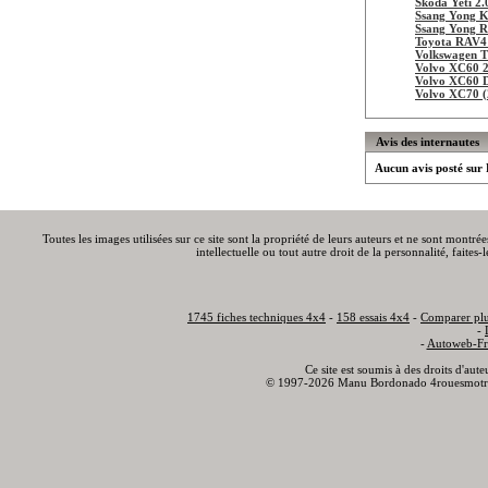
Skoda Yeti 2.
Ssang Yong K
Ssang Yong R
Toyota RAV4 
Volkswagen T
Volvo XC60 
Volvo XC60 
Volvo XC70 (
Avis des internautes
Aucun avis posté sur
Toutes les images utilisées sur ce site sont la propriété de leurs auteurs et ne sont montré
intellectuelle ou tout autre droit de la personnalité, faite
1745 fiches techniques 4x4
-
158 essais 4x4
-
Comparer plu
-
-
Autoweb-Fr
Ce site est soumis à des droits d'aut
© 1997-2026 Manu Bordonado 4rouesmotr