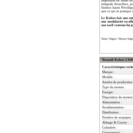
disponible en diesel en
intégrale (boucliers, 
finition haute Privilè
que ce qui se pratique
Le Koleos fait une en
une modularité excelle
son tarif contenu lui
Texte: Wapiti / Photos Wapit
Renault Koleos 2.0dC
Caractéristiques tech
Marque :
Modèle :
Années de production 
Type du moteur :
Energie :
Disposition du moteur
Alimentation :
Suralimentation :
Distribution :
Nombre de soupapes :
Alésage & Course :
Cylindrée :
Compression :