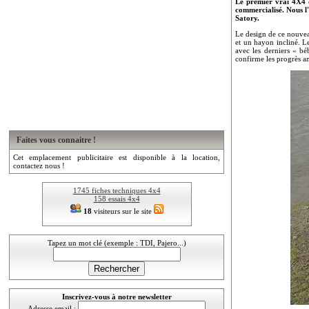
Le premier vrai 4X4 d
commercialisé. Nous l'
Satory.
Le design de ce nouvea
et un hayon incliné. L
avec les derniers « bé
confirme les progrès a
Faites vous connaitre !
Cet emplacement publicitaire est disponible à la location,
contactez nous !
1745 fiches techniques 4x4
158 essais 4x4
18
visiteurs sur le site
Tapez un mot clé (exemple : TDI, Pajero...)
Inscrivez-vous à notre newsletter
Adresse email :