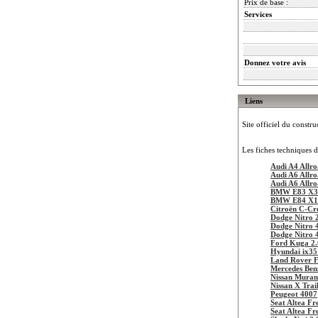
Prix de base :
Services
Donnez votre avis
Liens
Site officiel du constru
Les fiches techniques d
Audi A4 Allr
Audi A6 Allr
Audi A6 Allr
BMW E83 X3 
BMW E84 X1 
Citroën C-Cr
Dodge Nitro 
Dodge Nitro 
Dodge Nitro 
Ford Kuga 2.
Hyundai ix35
Land Rover F
Mercedes Be
Nissan Muran
Nissan X Trai
Peugeot 4007
Seat Altea Fr
Seat Altea Fr