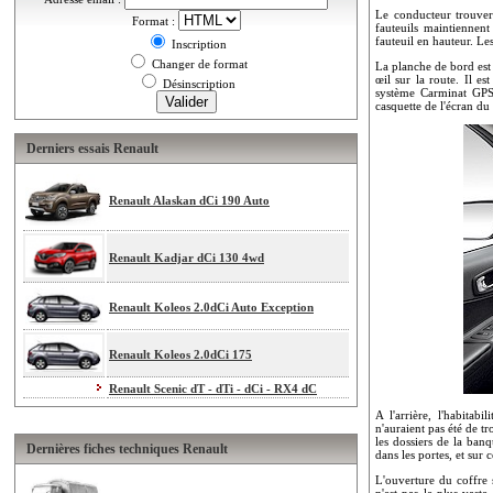
Le conducteur trouver
Format :
fauteuils maintiennent
fauteuil en hauteur. Les
Inscription
Changer de format
La planche de bord est
œil sur la route. Il e
Désinscription
système Carminat GPS-
casquette de l'écran du 
Derniers essais Renault
Renault Alaskan dCi 190 Auto
Renault Kadjar dCi 130 4wd
Renault Koleos 2.0dCi Auto Exception
Renault Koleos 2.0dCi 175
Renault Scenic dT - dTi - dCi - RX4 dC
A l'arrière, l'habitab
n'auraient pas été de tr
les dossiers de la ban
Dernières fiches techniques Renault
dans les portes, et sur c
L'ouverture du coffre 
n'est pas le plus vaste