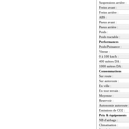
Suspensions arrière :
Freins avant :
Freins arrière :
ABS :
Pneus avant :
Pneus arrière :
Poids :
Poids tractable :
Performances
Poids/Puissance :
Vitesse :
0 à 100 km/h :
400 mètres DA :
1000 mètres DA :
Consommations
Sur route :
Sur autoroute :
En ville :
En tout terrain :
Moyenne :
Reservoir :
Autonomie autoroute 
Emissions de CO2 :
Prix & équipements
NB d'airbags :
Climatisation :