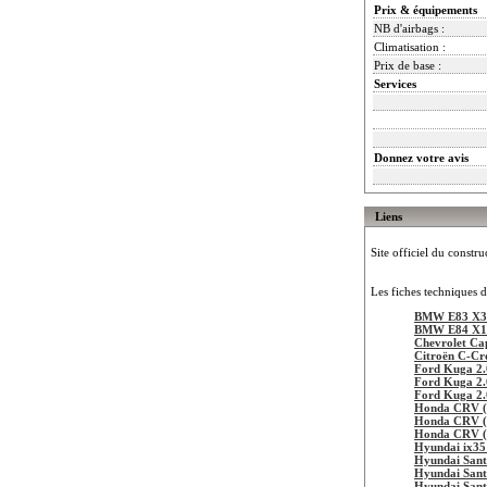
Prix & équipements
NB d'airbags :
Climatisation :
Prix de base :
Services
Donnez votre avis
Liens
Site officiel du constru
Les fiches techniques d
BMW E83 X3 
BMW E84 X1 
Chevrolet Ca
Citroën C-Cr
Ford Kuga 2.
Ford Kuga 2.
Ford Kuga 2.
Honda CRV (C
Honda CRV (
Honda CRV (
Hyundai ix35
Hyundai Sant
Hyundai Sant
Hyundai Sant