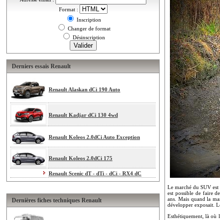
Format :
Inscription
Changer de format
Désinscription
Derniers essais Renault
Renault Alaskan dCi 190 Auto
Renault Kadjar dCi 130 4wd
Renault Koleos 2.0dCi Auto Exception
Renault Koleos 2.0dCi 175
Renault Scenic dT - dTi - dCi - RX4 dC
Le marché du SUV est sa
est possible de faire 
ans. Mais quand la mar
Dernières fiches techniques Renault
développer exposait. Le
Esthétiquement, là où 