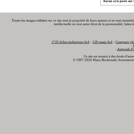
Aucun avis posté sur
Toutes les images utilisées sur ce site sont la propriété de leurs auteurs et ne sont montré
intellectuelle ou tout autre droit de la personnalité, faite
1745 fiches techniques 4x4
-
158 essais 4x4
-
Comparer plu
-
-
Autoweb-Fr
Ce site est soumis à des droits d'aut
© 1997-2026 Manu Bordonado 4rouesmotr