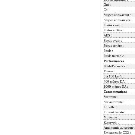
Gué :
Cx :
Suspensions avant :
Suspensions arrière :
Freins avant :
Freins arrière :
ABS :
Pneus avant :
Pneus arrière :
Poids :
Poids tractable :
Performances
Poids/Puissance :
Vitesse :
0 à 100 km/h :
400 mètres DA :
1000 mètres DA :
Consommations
Sur route :
Sur autoroute :
En ville :
En tout terrain :
Moyenne :
Reservoir :
Autonomie autoroute 
Emissions de CO2 :