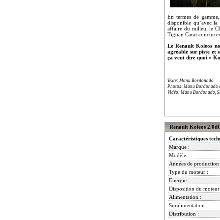
En termes de gamme, l
disponible qu’avec la 
affaire du milieu, le
Tiguan Carat concurren
Le Renault Koleos nous
agréable sur piste et s
ça veut dire quoi « Ko
Texte: Manu Bordonado
Photos: Manu Bordonado 
Vidéo: Manu Bordonado, S
Renault Koleos 2.0dC
Caractéristiques tech
Marque :
Modèle :
Années de production 
Type du moteur :
Energie :
Disposition du moteur
Alimentation :
Suralimentation :
Distribution :