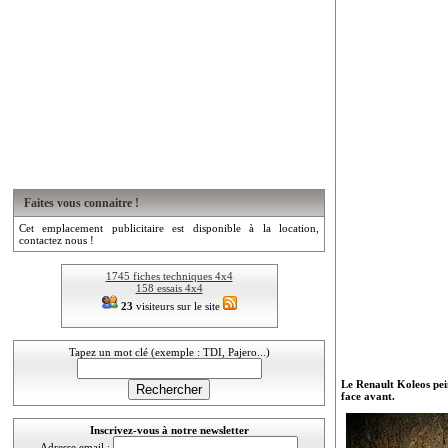
Faites vous connaitre !
Cet emplacement publicitaire est disponible à la location,
contactez nous !
1745 fiches techniques 4x4
158 essais 4x4
23
visiteurs sur le site
Tapez un mot clé (exemple : TDI, Pajero...)
Le Renault Koleos pein
face avant.
Inscrivez-vous à notre newsletter
Adresse email :