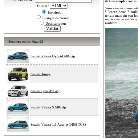
4x4 ou simple traction
Format :
Vous avez évidemment c
! Pensez donc, 3 milli
Inscription
terrain mais sur son lo
Changer de format
repris avec le succès qu
routières.
Désinscription
Derniers essais Suzuki
Suzuki Vitara Hybrid AllGrip
Suzuki Jimny
Suzuki Ignis AllGrip
Suzuki Vitara S AllGrip
Suzuki Vitara 1.6 Auto et DDiS TCSS