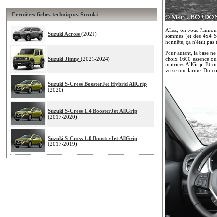
Dernières fiches techniques Suzuki
Allez, on vous l'annonc
Suzuki Across
(2021)
sommes (et des 4x4 Suz
honnête, ça n'était pas
Pour autant, la base ne
Suzuki Jimny
(2021-2024)
choix 1600 essence ou 
motrices AllGrip. Et o
verse une larme. Du co
Suzuki S-Cross BoosterJet Hybrid AllGrip
(2020)
Suzuki S-Cross 1.4 BoosterJet AllGrip
(2017-2020)
Suzuki S-Cross 1.0 BoosterJet AllGrip
(2017-2019)