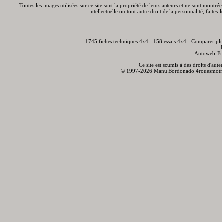
Toutes les images utilisées sur ce site sont la propriété de leurs auteurs et ne sont montré
intellectuelle ou tout autre droit de la personnalité, faite
1745 fiches techniques 4x4
-
158 essais 4x4
-
Comparer plu
-
-
Autoweb-Fr
Ce site est soumis à des droits d'aut
© 1997-2026 Manu Bordonado 4rouesmotr