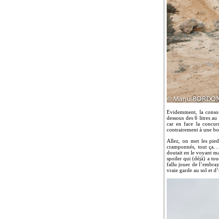
Evidemment, la consom
dessous des 6 litres a
car en face la concur
contrairement à une bon
Allez, on met les pie
cramponnés, tout ça… 
doutait en le voyant ma
spoiler qui (déjà) a to
fallu jouer de l’embray
vraie garde au sol et d