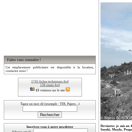
Faites vous connaitre !
Cet emplacement publicitaire est disponible à la location,
contactez nous !
1745 fiches techniques 4x4
158 essais 4x4
15
visiteurs sur le site
Tapez un mot clé (exemple : TDI, Pajero...)
Devinette: je suis un 
Inscrivez-vous à notre newsletter
Suzuki, Mazda, Peugeo
Adresse email :