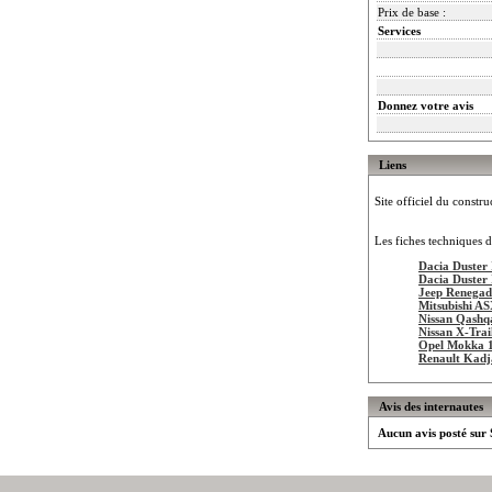
Prix de base :
Services
Donnez votre avis
Liens
Site officiel du constru
Les fiches techniques d
Dacia Duster 
Dacia Duster 
Jeep Renegad
Mitsubishi A
Nissan Qashq
Nissan X-Trai
Opel Mokka 
Renault Kadj
Avis des internautes
Aucun avis posté sur