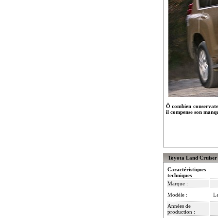
Ô combien conservateur
il compense son manqu
Toyota Land Cruiser
Caractéristiques
techniques
Marque :
Modèle :
La
Années de
production :