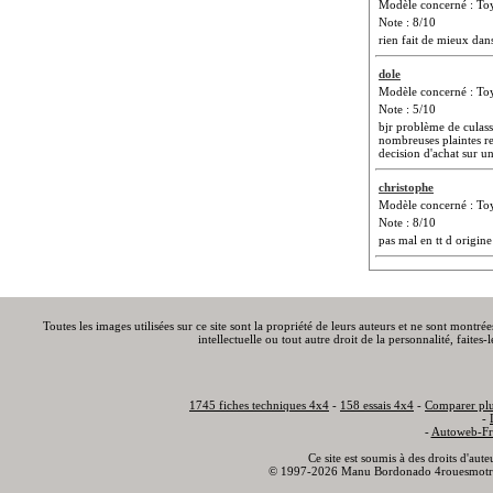
Modèle concerné : To
Note : 8/10
rien fait de mieux dan
dole
Modèle concerné : T
Note : 5/10
bjr problème de culass
nombreuses plaintes re
decision d'achat sur 
christophe
Modèle concerné : To
Note : 8/10
pas mal en tt d origine
Toutes les images utilisées sur ce site sont la propriété de leurs auteurs et ne sont montré
intellectuelle ou tout autre droit de la personnalité, faite
1745 fiches techniques 4x4
-
158 essais 4x4
-
Comparer plu
-
-
Autoweb-Fr
Ce site est soumis à des droits d'aut
© 1997-2026 Manu Bordonado 4rouesmotr