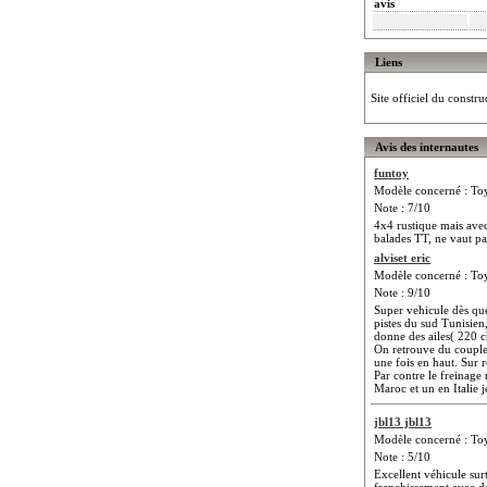
avis
Liens
Site officiel du constru
Avis des internautes
funtoy
Modèle concerné : To
Note : 7/10
4x4 rustique mais avec
balades TT, ne vaut p
alviset eric
Modèle concerné : To
Note : 9/10
Super vehicule dès que 
pistes du sud Tunisien,
donne des ailes( 220 
On retrouve du couple 
une fois en haut. Sur 
Par contre le freinage
Maroc et un en Italie j
jbl13 jbl13
Modèle concerné : To
Note : 5/10
Excellent véhicule sur
franchissement avec de