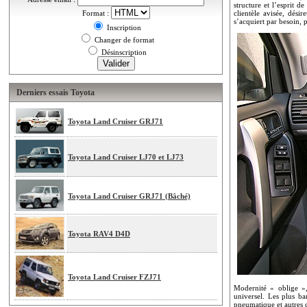
structure et l’esprit 
Format :
clientèle avisée, dés
s’acquiert par besoin, 
Inscription
Changer de format
Désinscription
Derniers essais Toyota
Toyota Land Cruiser GRJ71
Toyota Land Cruiser LJ70 et LJ73
Toyota Land Cruiser GRJ71 (Bâché)
Toyota RAV4 D4D
Toyota Land Cruiser FZJ71
Modernité « oblige »,
universel. Les plus b
pneumatique et autres 