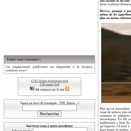
Des racines et du zèle 
Texte et photos Romai
Dévers, passage à gué
même de les appréhend
plus ou moins talentu
Faites vous connaitre !
Cet emplacement publicitaire est disponible à la location,
contactez nous !
1745 fiches techniques 4x4
158 essais 4x4
14
visiteurs sur le site
Tapez un mot clé (exemple : TDI, Pajero...)
Plus qu’un baroudeur o
cessé de séduire plus 
rustiques et utilitair
intrinsèques. En 60 a
traditionnel a bien du
Inscrivez-vous à notre newsletter
qu’importe s’il tend à 
feux avant et arrière,
Adresse email :