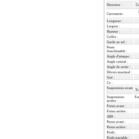
Direction :
Cr
Carrosserie :
Longueur :
Largeur :
Hauteur :
Coffre :
Garde au sol :
Pente
franchissable :
Angle d'attaque :
Angle central :
Angle de sortie :
Dévers maximal :
Gué :
Cx :
Suspensions avant
Tr
:
Suspensions
Ess
arrière :
Freins avant :
Freins arrière :
ABS :
Pneus avant :
Pneus arrière :
Poids :
Poids tractable :