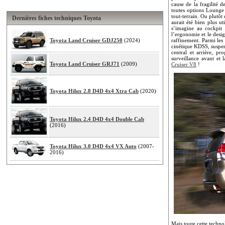
cause de la fragilité 
toutes options Lounge
tout-terrain. Ou plutôt 
Dernières fiches techniques Toyota
aurait été bien plus u
s’imagine au cockpit 
l’ergonomie et le desig
Toyota Land Cruiser GDJ250
(2024)
raffinement. Parmi les
cinétique KDSS, suspen
central et arrière, p
surveillance avant et
Toyota Land Cruiser GRJ71
(2009)
Cruiser V8
!
Toyota Hilux 2.8 D4D 4x4 Xtra Cab
(2020)
Toyota Hilux 2.4 D4D 4x4 Double Cab
(2016)
Toyota Hilux 3.0 D4D 4x4 VX Auto
(2007-
2016)
Mais toute cette techno