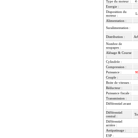
Type du moteur :
4 
Energie :
Disposition du
L
moteur :
Alimentation :
Suralimentation :
Distribution :
Ar
Nombre de
soupapes :
Alésage & Course
:
Cylindrée :
Compression :
Puissance :
9
Couple :
Boite de vitesses :
Réducteur :
Puissance fiscale :
Transmission :
Différentiel avant
:
Différentiel
To
central :
Différentiel
arrière :
Antipatinage :
ESP :