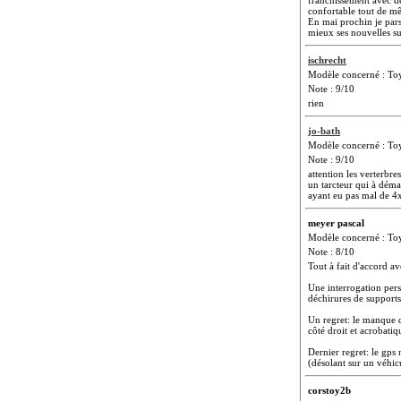
confortable tout de m
En mai prochin je pars
mieux ses nouvelles s
ischrecht
Modèle concerné : To
Note : 9/10
rien
jo-bath
Modèle concerné : To
Note : 9/10
attention les verterbres
un tarcteur qui à déma
ayant eu pas mal de 4
meyer pascal
Modèle concerné : T
Note : 8/10
Tout à fait d'accord av
Une interrogation pers
déchirures de supports 
Un regret: le manque de
côté droit et acrobati
Dernier regret: le gps 
(désolant sur un véhic
corstoy2b