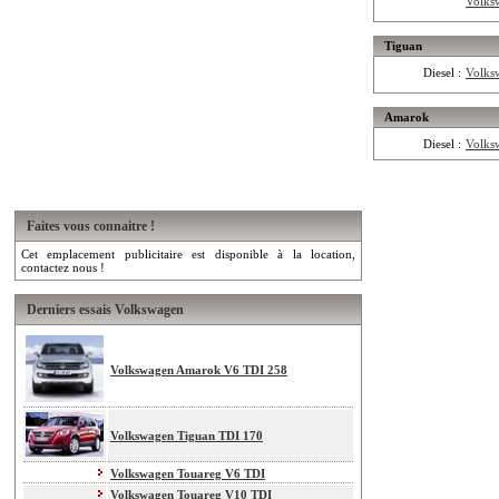
Volks
Tiguan
Diesel :
Volks
Amarok
Diesel :
Volks
Faites vous connaitre !
Cet emplacement publicitaire est disponible à la location,
contactez nous !
Derniers essais Volkswagen
Volkswagen Amarok V6 TDI 258
Volkswagen Tiguan TDI 170
Volkswagen Touareg V6 TDI
Volkswagen Touareg V10 TDI