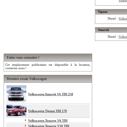
Volks
Tiguan
Diesel :
Volks
Amarok
Diesel :
Volks
Faites vous connaitre !
Cet emplacement publicitaire est disponible à la location,
contactez nous !
Derniers essais Volkswagen
Volkswagen Amarok V6 TDI 258
Volkswagen Tiguan TDI 170
Volkswagen Touareg V6 TDI
Volkswagen Touareg V10 TDI