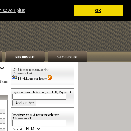
 savoir plus
OK
Nos dossiers
Comparateur
2.2
1745 fiches techniques 4x4
158 essais 4x4
19
visiteurs sur le site
Tapez un mot clé (exemple : TDI, Pajero...)
Inscrivez-vous à notre newsletter
Adresse email :
Format :