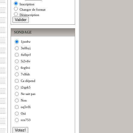
Inscription
Changer de format
Désinscription
SONDAGE
1jxs4w
3n0byj
4u0qvf
5i2v6v
6rg6vi
7vl6dt
Ca dépend
i2qpk5
Ne sait pas
Non
oq5v0i
Oui
rcn753