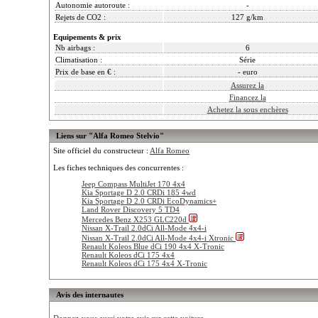
Autonomie autoroute :
-
Rejets de CO2 :
127 g/km
Equipements & prix
Nb airbags :
6
Climatisation :
Série
Prix de base en € :
- euro
Assurez la
Financez la
Achetez la sous enchères
Liens sur "Alfa Romeo Stelvio"
Site officiel du constructeur :
Alfa Romeo
Les fiches techniques des concurrentes :
Jeep Compass MultiJet 170 4x4
Kia Sportage D 2.0 CRDi 185 4wd
Kia Sportage D 2.0 CRDi EcoDynamics+
Land Rover Discovery 5 TD4
Mercedes Benz X253 GLC220d
Nissan X-Trail 2.0dCi All-Mode 4x4-i
Nissan X-Trail 2.0dCi All-Mode 4x4-i Xtronic
Renault Koleos Blue dCi 190 4x4 X-Tronic
Renault Koleos dCi 175 4x4
Renault Koleos dCi 175 4x4 X-Tronic
Avis des internautes
Donnez-vous aussi votre avis sur cette voiture ...