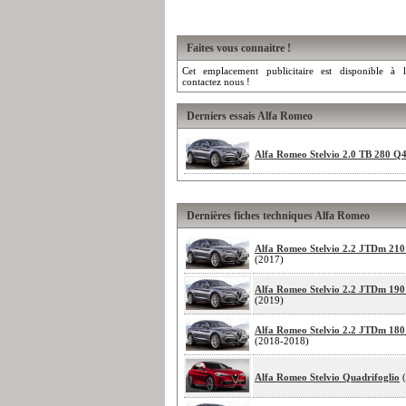
Faites vous connaitre !
Cet emplacement publicitaire est disponible à l
contactez nous !
Derniers essais Alfa Romeo
Alfa Romeo Stelvio 2.0 TB 280 Q
Dernières fiches techniques Alfa Romeo
Alfa Romeo Stelvio 2.2 JTDm 21
(2017)
Alfa Romeo Stelvio 2.2 JTDm 19
(2019)
Alfa Romeo Stelvio 2.2 JTDm 18
(2018-2018)
Alfa Romeo Stelvio Quadrifoglio
(