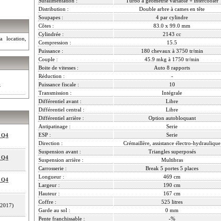
Suralimentation :
Turbo à géométrie variable + intercooler
Distribution :
Double arbre à cames en tête
Soupapes :
4 par cylindre
Côtes :
83.0 x 99.0 mm
Cylindrée :
2143 cc
a location,
Compression :
15.5
Puissance :
180 chevaux à 3750 tr/min
Couple :
45.9 mkg à 1750 tr/min
Boite de vitesses :
Auto 8 rapports
Réduction :
-
4
Puissance fiscale :
10
Transmission :
Intégrale
Différentiel avant :
Libre
Différentiel central :
Libre
Différentiel arrière :
Option autobloquant
Antipatinage :
Serie
ESP :
Serie
0 Q4
Direction :
Crémaillère, assistance électro-hydraulique
Suspension avant :
Triangles superposés
0 Q4
Suspension arrière :
Multibras
Carrosserie :
Break 5 portes 5 places
Longueur :
469 cm
0 Q4
Largeur :
190 cm
Hauteur :
167 cm
Coffre :
525 litres
2017)
Garde au sol :
0 mm
Pente franchissable :
-%