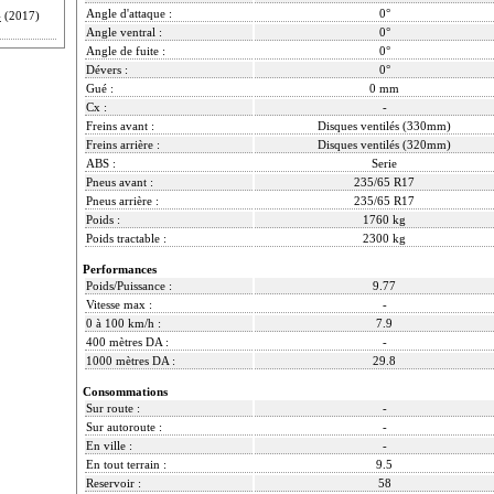
Angle d'attaque :
0°
4
(2017)
Angle ventral :
0°
Angle de fuite :
0°
Dévers :
0°
Gué :
0 mm
Cx :
-
Freins avant :
Disques ventilés (330mm)
Freins arrière :
Disques ventilés (320mm)
ABS :
Serie
Pneus avant :
235/65 R17
Pneus arrière :
235/65 R17
Poids :
1760 kg
Poids tractable :
2300 kg
Performances
Poids/Puissance :
9.77
Vitesse max :
-
0 à 100 km/h :
7.9
400 mètres DA :
-
1000 mètres DA :
29.8
Consommations
Sur route :
-
Sur autoroute :
-
En ville :
-
En tout terrain :
9.5
Reservoir :
58