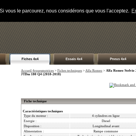
s. Si vous le parcourez, nous considérons que vous l'acceptez.
En
Fiches 4x4
Essais 4x4
Pneus 4x4
Accueil 4rouesmotrices
>
Fiches techniques
>
Alfa Romeo
>
Alfa Romeo Stelvio 
JTDm 180 Q4 (2018-2018)
Fiche technique
Caractéristiques techniques
Type du moteur :
4 cylindres en ligne
Energie :
Diesel
Disposition :
Longitudinal avant
Alimentation :
Rampe commune