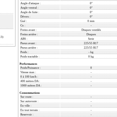
Angle d'attaque :
0°
Angle ventral :
0°
Angle de fuite :
0°
Dévers :
0°
Gué :
0 mm
Cx :
-
Freins avant :
Disques ventilés
Freins arrière :
Disques
13)
ABS :
Serie
Pneus avant :
225/55 R17
Pneus arrière :
225/55 R17
Poids :
- kg
Poids tractable :
0 kg
Performances
Poids/Puissance :
0
Vitesse max :
-
0 à 100 km/h :
-
400 mètres DA :
-
1000 mètres DA :
-
Consommations
Sur route :
-
Sur autoroute :
-
En ville :
-
En tout terrain :
-
Reservoir :
-