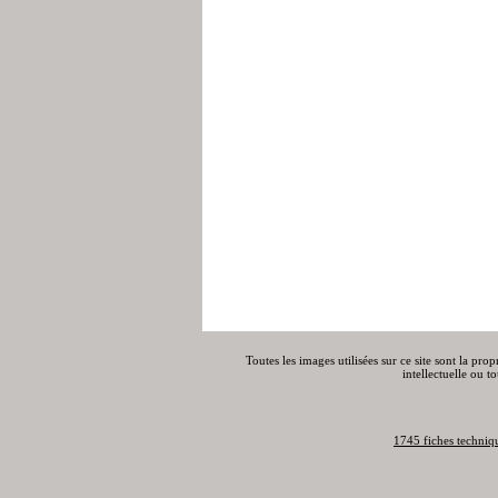
Toutes les images utilisées sur ce site sont la pro
intellectuelle ou t
1745 fiches techniq