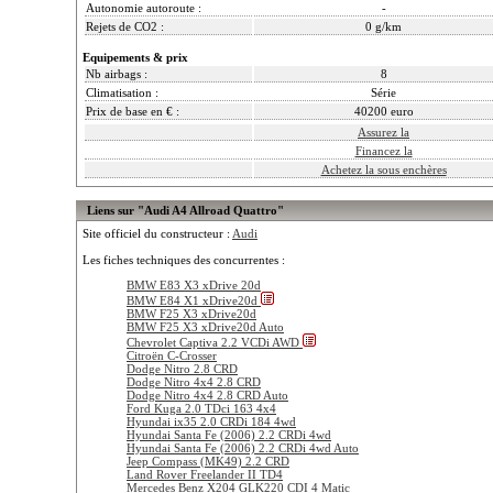
Autonomie autoroute :
-
Rejets de CO2 :
0 g/km
Equipements & prix
Nb airbags :
8
Climatisation :
Série
Prix de base en € :
40200 euro
Assurez la
Financez la
Achetez la sous enchères
Liens sur "Audi A4 Allroad Quattro"
Site officiel du constructeur :
Audi
Les fiches techniques des concurrentes :
BMW E83 X3 xDrive 20d
BMW E84 X1 xDrive20d
BMW F25 X3 xDrive20d
BMW F25 X3 xDrive20d Auto
Chevrolet Captiva 2.2 VCDi AWD
Citroën C-Crosser
Dodge Nitro 2.8 CRD
Dodge Nitro 4x4 2.8 CRD
Dodge Nitro 4x4 2.8 CRD Auto
Ford Kuga 2.0 TDci 163 4x4
Hyundai ix35 2.0 CRDi 184 4wd
Hyundai Santa Fe (2006) 2.2 CRDi 4wd
Hyundai Santa Fe (2006) 2.2 CRDi 4wd Auto
Jeep Compass (MK49) 2.2 CRD
Land Rover Freelander II TD4
Mercedes Benz X204 GLK220 CDI 4 Matic