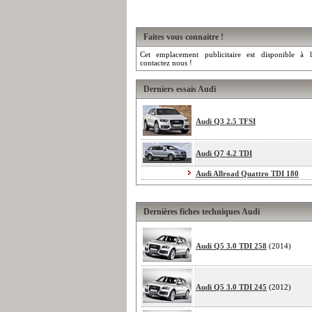
Faites vous connaitre !
Cet emplacement publicitaire est disponible à l
contactez nous !
Derniers essais Audi
Audi Q3 2.5 TFSI
Audi Q7 4.2 TDI
Audi Allroad Quattro TDI 180
Dernières fiches techniques Audi
Audi Q5 3.0 TDI 258
(2014)
Audi Q5 3.0 TDI 245
(2012)