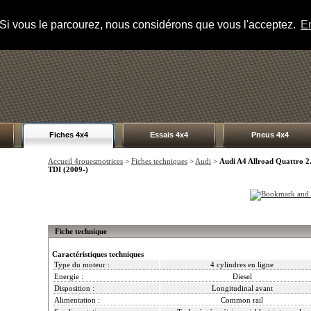
s. Si vous le parcourez, nous considérons que vous l'acceptez.
En
Fiches 4x4
Essais 4x4
Pneus 4x4
Accueil 4rouesmotrices
>
Fiches techniques
>
Audi
>
Audi A4 Allroad Quattro 2
TDI (2009-)
Fiche technique
Caractéristiques techniques
Type du moteur :
4 cylindres en ligne
Energie :
Diesel
Disposition :
Longitudinal avant
Alimentation :
Common rail