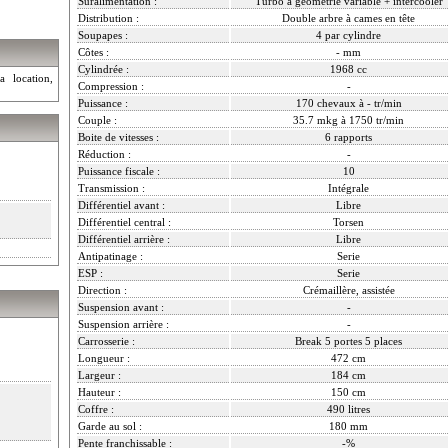
Suralimentation :
Turbo à géométrie variable + intercooler
Distribution :
Double arbre à cames en tête
Soupapes :
4 par cylindre
Côtes :
- mm
Cylindrée :
1968 cc
a location,
Compression :
-
Puissance :
170 chevaux à - tr/min
Couple :
35.7 mkg à 1750 tr/min
Boite de vitesses :
6 rapports
Réduction :
-
Puissance fiscale :
10
Transmission :
Intégrale
Différentiel avant :
Libre
Différentiel central :
Torsen
Différentiel arrière :
Libre
Antipatinage :
Serie
ESP :
Serie
Direction :
Crémaillère, assistée
Suspension avant :
-
Suspension arrière :
-
Carrosserie :
Break 5 portes 5 places
Longueur :
472 cm
Largeur :
184 cm
Hauteur :
150 cm
Coffre :
490 litres
Garde au sol :
180 mm
Pente franchissable :
-%