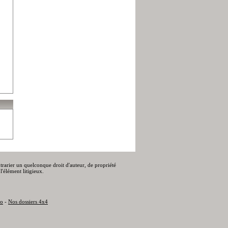
ontrarier un quelconque droit d'auteur, de propriété
l'élément litigieux.
to
-
Nos dossiers 4x4