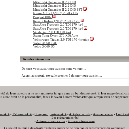
Mitsubishi Outlander II 2.2 DID
Mitsubishi Outlander II 2.2 DID
Mitsubishi Outlander II 2.2 DID SST
Nissan X Trail (2007) 2.0dCi 175
Peugeot 4007
Renault Koleos (2008) 2.0dCi 175
Seat Altea Freetrack 2.0 TDI 170 4x4
Seat Altea Freetrack 2.0 TDI 170 4x4
Skoda Yeti 2.0 TDI 170 4x4
Ssang Yong Kyron 270 XDi Auto
Volkswagen Tiguan 2.0 TDI 170 4motion
Volvo XC60 2.4D
Volvo XC60 D5
Avis des internautes
Donnez-vous aussi votre avis sur cette voiture ...
Aucun avis posté, soyez le premier à donner votre avis
ici ...
priété de leurs auteurs et ne sont montrées ici que dans un but désintéressé. Si leur usage devait c
out autre droit de la personnalité, faites-le savoir à notre Webmaster qui s'empressera de supprimer 
ues 4x4
-
158 essais 4x4
-
Comparer plusieurs 4x4
-
4x4 des records
-
Assurance auto
-
Crédit au
-
Les préparations 4x4
-
Autoweb-France.com
-
4rouesmotrices.com
Ce site est soumis à des droits d'auteurs, merci de ne rien copier sans l'accord du webmaster