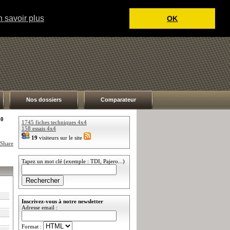
 savoir plus
OK
Nos dossiers
Comparateur
.0
1745 fiches techniques 4x4
158 essais 4x4
19
visiteurs sur le site
Tapez un mot clé (exemple : TDI, Pajero...)
Inscrivez-vous à notre newsletter
Adresse email :
Format :