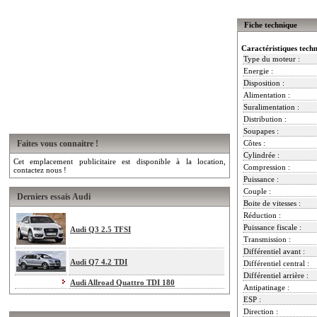
Fiche technique
Caractéristiques tech
Type du moteur :
Energie :
Disposition :
Alimentation :
Suralimentation :
Distribution :
Soupapes :
Faites vous connaitre !
Côtes :
Cylindrée :
Cet emplacement publicitaire est disponible à la location,
Compression :
contactez nous !
Puissance :
Couple :
Derniers essais Audi
Boite de vitesses :
Réduction :
Puissance fiscale :
Audi Q3 2.5 TFSI
Transmission :
Différentiel avant :
Audi Q7 4.2 TDI
Différentiel central :
Différentiel arrière :
Audi Allroad Quattro TDI 180
Antipatinage :
ESP :
Direction :