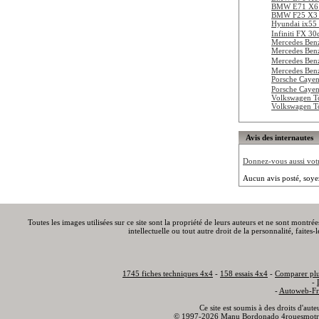
BMW E71 X6 
BMW F25 X3 
Hyundai ix55
Infiniti FX 3
Mercedes Be
Mercedes Ben
Mercedes Be
Mercedes Be
Porsche Cayen
Porsche Cayen
Volkswagen T
Volkswagen T
Avis des internautes
Donnez-vous aussi votre
Aucun avis posté, soye
Toutes les images utilisées sur ce site sont la propriété de leurs auteurs et ne sont montré
intellectuelle ou tout autre droit de la personnalité, faite
1745 fiches techniques 4x4
-
158 essais 4x4
-
Comparer plu
-
-
Autoweb-Fr
Ce site est soumis à des droits d'aut
© 1997-2026 Manu Bordonado 4rouesmotr