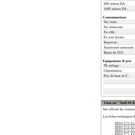
400 mètres DA :
1000 mètres DA :
Consommations
Sur route :
Sur autoroute :
En ville :
En tout terrain :
Reservoir :
Autonomie autoroute 
Rejets de CO2 :
Equipements & prix
Nb airbags :
Climatisation :
Prix de base en € :
Liens sur "Audi A4 A
Site officiel du constru
Les fiches techniques d
BMW E70 X5 
BMW E70 X5 
BMW E70 X5 
BMW E71 X6 