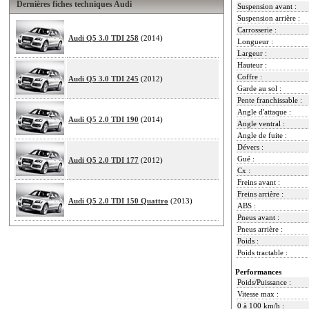
Dernières fiches techniques Audi
Suspension avant :
Suspension arrière :
Carrosserie :
Audi Q5 3.0 TDI 258
(2014)
Longueur :
Largeur :
Hauteur :
Coffre :
Audi Q5 3.0 TDI 245
(2012)
Garde au sol :
Pente franchissable :
Angle d'attaque :
Audi Q5 2.0 TDI 190
(2014)
Angle ventral :
Angle de fuite :
Dévers :
Gué :
Audi Q5 2.0 TDI 177
(2012)
Cx :
Freins avant :
Freins arrière :
Audi Q5 2.0 TDI 150 Quattro
(2013)
ABS :
Pneus avant :
Pneus arrière :
Poids :
Poids tractable :
Performances
Poids/Puissance :
Vitesse max :
0 à 100 km/h :