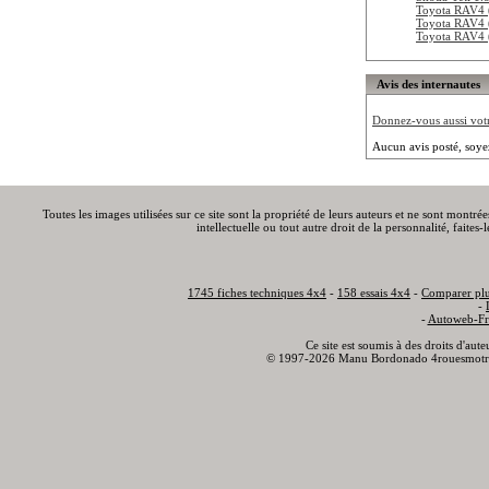
Toyota RAV4 
Toyota RAV4 
Toyota RAV4 
Avis des internautes
Donnez-vous aussi votre
Aucun avis posté, soye
Toutes les images utilisées sur ce site sont la propriété de leurs auteurs et ne sont montré
intellectuelle ou tout autre droit de la personnalité, faite
1745 fiches techniques 4x4
-
158 essais 4x4
-
Comparer plu
-
-
Autoweb-Fr
Ce site est soumis à des droits d'aut
© 1997-2026 Manu Bordonado 4rouesmotr