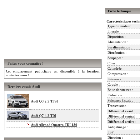
Fiche technique
Caractéristiques tech
Type du moteur :
Energie :
Disposition :
Alimentation :
Suralimentation :
Distribution :
Soupapes :
Faites vous connaitre !
Côtes :
Cylindrée :
Cet emplacement publicitaire est disponible à la location,
Compression :
contactez nous !
Puissance :
Couple :
Derniers essais Audi
Boite de vitesses :
Réduction :
Puissance fiscale :
Audi Q3 2.5 TFSI
Transmission :
Différentiel avant :
Audi Q7 4.2 TDI
Différentiel central :
Différentiel arrière :
Audi Allroad Quattro TDI 180
Antipatinage :
ESP :
Direction :