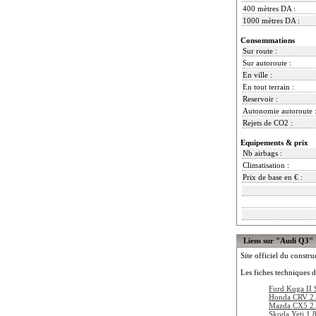
400 mètres DA :
1000 mètres DA :
Consommations
Sur route :
Sur autoroute :
En ville :
En tout terrain :
Reservoir :
Autonomie autoroute 
Rejets de CO2 :
Equipements & prix
Nb airbags :
Climatisation :
Prix de base en € :
Liens sur "Audi Q3"
Site officiel du constru
Les fiches techniques d
Ford Kuga II
Honda CRV 2.
Mazda CX5 2.
Skoda Yeti 1.