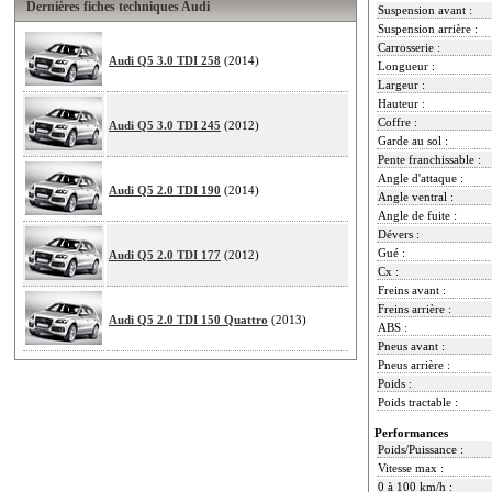
Dernières fiches techniques Audi
Suspension avant :
Suspension arrière :
Carrosserie :
Audi Q5 3.0 TDI 258
(2014)
Longueur :
Largeur :
Hauteur :
Coffre :
Audi Q5 3.0 TDI 245
(2012)
Garde au sol :
Pente franchissable :
Angle d'attaque :
Audi Q5 2.0 TDI 190
(2014)
Angle ventral :
Angle de fuite :
Dévers :
Gué :
Audi Q5 2.0 TDI 177
(2012)
Cx :
Freins avant :
Freins arrière :
Audi Q5 2.0 TDI 150 Quattro
(2013)
ABS :
Pneus avant :
Pneus arrière :
Poids :
Poids tractable :
Performances
Poids/Puissance :
Vitesse max :
0 à 100 km/h :