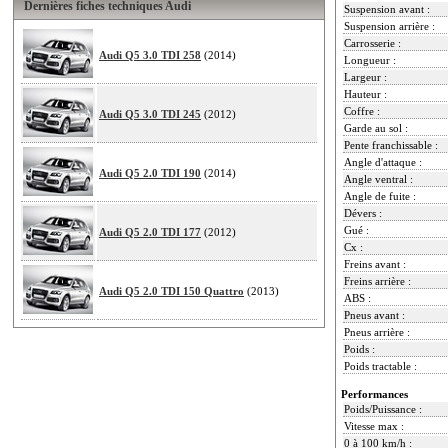
Dernières fiches techniques Audi
Suspension avant :
Suspension arrière :
Carrosserie :
Audi Q5 3.0 TDI 258
(2014)
Longueur :
Largeur :
Hauteur :
Coffre :
Audi Q5 3.0 TDI 245
(2012)
Garde au sol :
Pente franchissable :
Angle d'attaque :
Audi Q5 2.0 TDI 190
(2014)
Angle ventral :
Angle de fuite :
Dévers :
Gué :
Audi Q5 2.0 TDI 177
(2012)
Cx :
Freins avant :
Freins arrière :
Audi Q5 2.0 TDI 150 Quattro
(2013)
ABS :
Pneus avant :
Pneus arrière :
Poids :
Poids tractable :
Performances
Poids/Puissance :
Vitesse max :
0 à 100 km/h :