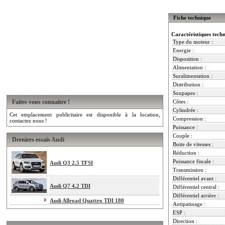
Fiche technique
Caractéristiques tech
Type du moteur :
Energie :
Disposition :
Alimentation :
Suralimentation :
Distribution :
Soupapes :
Faites vous connaitre !
Côtes :
Cylindrée :
Cet emplacement publicitaire est disponible à la location,
Compression :
contactez nous !
Puissance :
Couple :
Derniers essais Audi
Boite de vitesses :
Réduction :
Puissance fiscale :
Audi Q3 2.5 TFSI
Transmission :
Différentiel avant :
Audi Q7 4.2 TDI
Différentiel central :
Différentiel arrière :
Audi Allroad Quattro TDI 180
Antipatinage :
ESP :
Direction :