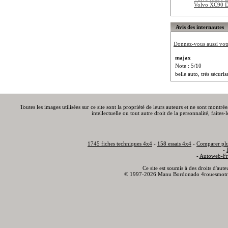
Volvo XC90 D
Avis des internautes
Donnez-vous aussi votre
majax
Note : 5/10
belle auto, très sécuri
Toutes les images utilisées sur ce site sont la propriété de leurs auteurs et ne sont montré
intellectuelle ou tout autre droit de la personnalité, faite
1745 fiches techniques 4x4
-
158 essais 4x4
-
Comparer plu
-
-
Autoweb-Fr
Ce site est soumis à des droits d'aut
© 1997-2026 Manu Bordonado 4rouesmotr