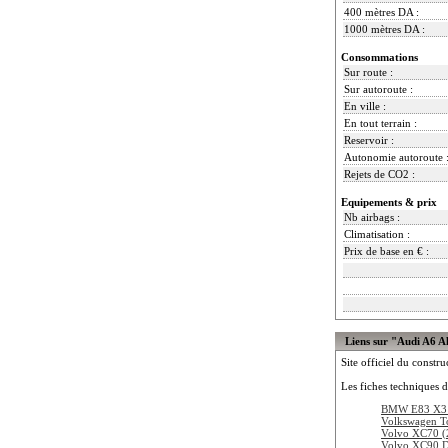
400 mètres DA :
1000 mètres DA :
Consommations
Sur route :
Sur autoroute :
En ville :
En tout terrain :
Reservoir :
Autonomie autoroute 
Rejets de CO2 :
Equipements & prix
Nb airbags :
Climatisation :
Prix de base en € :
Liens sur "Audi A6 A
Site officiel du constru
Les fiches techniques d
BMW E83 X3 
Volkswagen T
Volvo XC70 (
Volvo XC90 