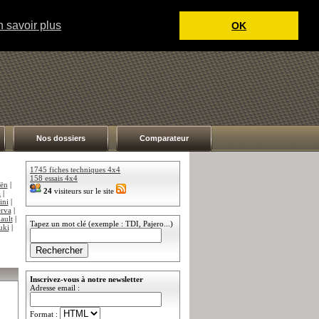
 savoir plus
OK
Nos dossiers
Comparateur
1745 fiches techniques 4x4
158 essais 4x4
oën
|
24
visiteurs sur le site
a
|
ini
|
rva
|
ault
|
Tapez un mot clé (exemple : TDI, Pajero...)
uki
|
Inscrivez-vous à notre newsletter
Adresse email :
Format :