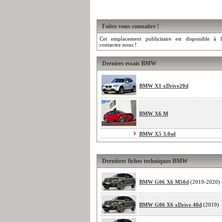
Faites vous connaitre !
Cet emplacement publicitaire est disponible à l
contactez nous !
Derniers essais BMW
BMW X1 xDrive20d
BMW X6 M
BMW X5 3.0sd
Dernières fiches techniques BMW
BMW G06 X6 M50d
(2019-2020)
BMW G06 X6 xDrive 40d
(2019)