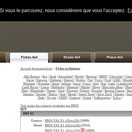
s. Si vous le parcourez, nous considérons que vous l'acceptez.
En
Fiches 4x4
Essais 4x4
Pneus 4x4
Accueil 4rouesmotrices
>
Fiches techniques
Alfa Romeo
|
Aro
|
Audi
|
Auverland
|
Berliet
|
Bertone
|
BMW
|
Chevrolet
|
Citr
Dacia
|
Daewoo
|
Daihatsu
|
Dangel
|
Dodge
|
Fiat
|
Foers
|
Ford
|
GMC
|
Hond
Hummer
|
Hyundai
|
Ineos
|
Infiniti
|
Isuzu
|
Iveco
|
Jeep
|
Kia
|
Lada
|
Lamborgh
Land Rover
|
Lexus
|
Mahindra
|
Maserati
|
Mazda
|
Mega
|
Mercedes Benz
|
Mine
Mini
|
Mitsubishi
|
Nissan
|
Opel
|
Peugeot
|
Polaris
|
Porsche
|
Rayton Fissore
|
Ren
Santana
|
Saviem
|
Sbarro
|
Seat
|
Skoda
|
Ssang Yong
|
Steyr Puch
|
Subaru
|
Suz
Tesla
|
Toyota
|
UMM
|
Unimog
|
Voisin
|
Volkswagen
|
Volvo
|
Voir toutes les voitures produites par BMW
SUV
E84 X1
Essence :
BMW E84 X1 xDrive28i
(2009)
Diesel :
BMW E84 X1 xDrive18d
(2010)
BMW E84 X1 xDrive20d
(2009)