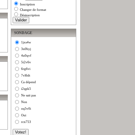
Inscription
Changer de format
Désinscription
SONDAGE
1jxs4w
3n0byj
4u0qvf
5i2v6v
6rg6vi
7vl6dt
Ca dépend
i2qpk5
Ne sait pas
Non
oq5v0i
Oui
rcn753