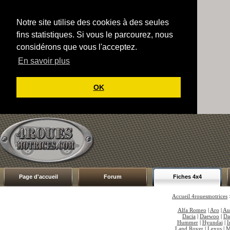
Notre site utilise des cookies à des seules
fins statistiques. Si vous le parcourez, nous
considérons que vous l'acceptez.
En savoir plus
OK
Page d'accueil
Forum
Fiches 4x4
Accueil 4rouesmotrices
Alfa Romeo
|
Aro
|
Au
Dacia
|
Daewoo
|
Da
Hummer
|
Hyundai
|
I
Land Rover
|
Lexus
|
M