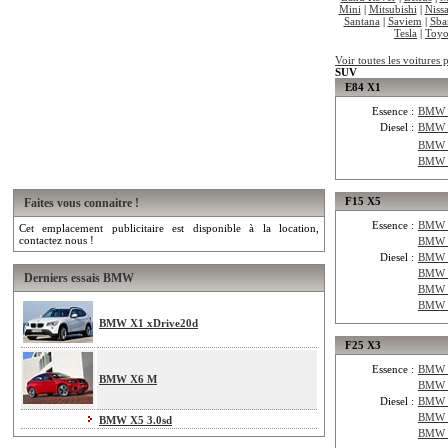
Mini
|
Mitsubishi
|
Niss
Santana
|
Saviem
|
Sba
Tesla
|
Toyo
Voir toutes les voiture
SUV
E84 X1
Essence :
BMW E
Diesel :
BMW 
BMW 
BMW 
F15 X5
Faites vous connaitre !
Essence :
BMW F
Cet emplacement publicitaire est disponible à la location,
contactez nous !
BMW F
Diesel :
BMW 
BMW 
Derniers essais BMW
BMW 
BMW 
BMW X1 xDrive20d
F25 X3
Essence :
BMW F
BMW X6 M
BMW F
Diesel :
BMW 
BMW F
BMW X5 3.0sd
BMW 