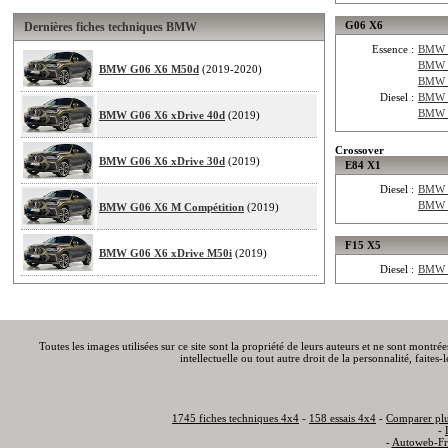
G06 X6
Dernières fiches techniques BMW
Essence :
BMW G
BMW 
BMW G06 X6 M50d
(2019-2020)
BMW G
Diesel :
BMW G
BMW G
BMW G06 X6 xDrive 40d
(2019)
Crossover
BMW G06 X6 xDrive 30d
(2019)
E84 X1
Diesel :
BMW E
BMW E
BMW G06 X6 M Compétition
(2019)
F15 X5
BMW G06 X6 xDrive M50i
(2019)
Diesel :
BMW F
Toutes les images utilisées sur ce site sont la propriété de leurs auteurs et ne sont montré
intellectuelle ou tout autre droit de la personnalité, faite
1745 fiches techniques 4x4
-
158 essais 4x4
-
Comparer plu
-
-
Autoweb-Fr