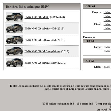
G06 X6
Dernières fiches techniques BMW
Essence :
BMW G
BMW 
BMW G06 X6 M50d
(2019-2020)
BMW G
Diesel :
BMW G
BMW G
BMW G06 X6 xDrive 40d
(2019)
Crossover
BMW G06 X6 xDrive 30d
(2019)
E84 X1
Diesel :
BMW E
BMW E
BMW G06 X6 M Compétition
(2019)
F15 X5
BMW G06 X6 xDrive M50i
(2019)
Diesel :
BMW F
Toutes les images utilisées sur ce site sont la propriété de leurs auteurs et ne sont montré
intellectuelle ou tout autre droit de la personnalité, faite
1745 fiches techniques 4x4
-
158 essais 4x4
-
Comparer plu
-
-
Autoweb-Fr