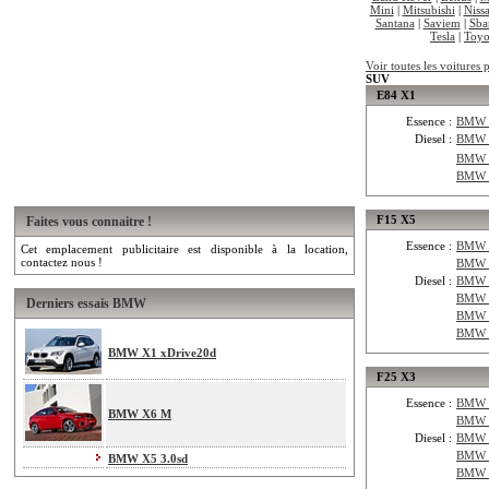
Mini
|
Mitsubishi
|
Niss
Santana
|
Saviem
|
Sba
Tesla
|
Toyo
Voir toutes les voiture
SUV
E84 X1
Essence :
BMW E
Diesel :
BMW 
BMW 
BMW 
F15 X5
Faites vous connaitre !
Essence :
BMW F
Cet emplacement publicitaire est disponible à la location,
contactez nous !
BMW F
Diesel :
BMW 
BMW 
Derniers essais BMW
BMW 
BMW 
BMW X1 xDrive20d
F25 X3
Essence :
BMW F
BMW X6 M
BMW F
Diesel :
BMW 
BMW F
BMW X5 3.0sd
BMW 