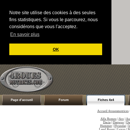
Notre site utilise des cookies à des seules
fins statistiques. Si vous le parcourez, nous
considérons que vous l'acceptez.
En savoir plus
OK
Page d'accueil
Forum
Fiches 4x4
Accueil 4rouesmotrices
Alfa Romeo
|
Aro
|
Au
Dacia
|
Daewoo
|
Da
Hummer
|
Hyundai
|
I
Land Rover
|
Lexus
|
M