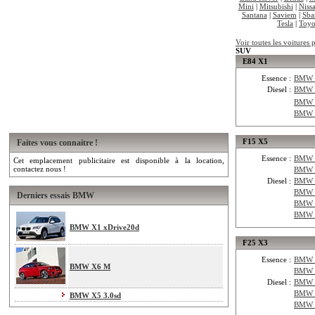
Mini
|
Mitsubishi
|
Niss
Santana
|
Saviem
|
Sba
Tesla
|
Toyo
Voir toutes les voiture
SUV
E84 X1
Essence :
BMW E
Diesel :
BMW 
BMW 
BMW 
F15 X5
Faites vous connaitre !
Essence :
BMW F
Cet emplacement publicitaire est disponible à la location,
contactez nous !
BMW F
Diesel :
BMW 
BMW 
Derniers essais BMW
BMW 
BMW 
BMW X1 xDrive20d
F25 X3
Essence :
BMW F
BMW X6 M
BMW F
Diesel :
BMW 
BMW F
BMW X5 3.0sd
BMW 