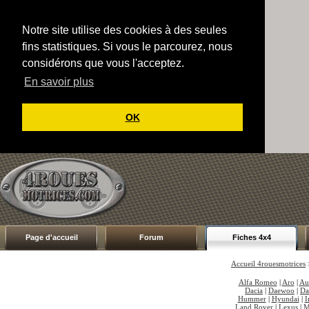
Notre site utilise des cookies à des seules
fins statistiques. Si vous le parcourez, nous
considérons que vous l'acceptez.
En savoir plus
OK
Page d'accueil
Forum
Fiches 4x4
Accueil 4rouesmotrices
Alfa Romeo
|
Aro
|
Au
Dacia
|
Daewoo
|
Da
Hummer
|
Hyundai
|
I
Land Rover
|
Lexus
|
M