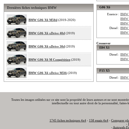
G06 X6
Dernières fiches techniques BMW
Essence :
BMW G
BMW 
BMW G06 X6 M50d
(2019-2020)
BMW G
Diesel :
BMW G
BMW G
BMW G06 X6 xDrive 40d
(2019)
Crossover
BMW G06 X6 xDrive 30d
(2019)
E84 X1
Diesel :
BMW E
BMW E
BMW G06 X6 M Compétition
(2019)
F15 X5
BMW G06 X6 xDrive M50i
(2019)
Diesel :
BMW F
Toutes les images utilisées sur ce site sont la propriété de leurs auteurs et ne sont montré
intellectuelle ou tout autre droit de la personnalité, faite
1745 fiches techniques 4x4
-
158 essais 4x4
-
Comparer plu
-
-
Autoweb-Fr