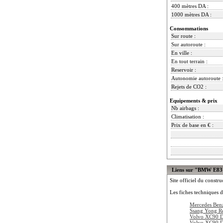
400 mètres DA :
1000 mètres DA :
Consommations
Sur route :
Sur autoroute :
En ville :
En tout terrain :
Reservoir :
Autonomie autoroute 
Rejets de CO2 :
Equipements & prix
Nb airbags :
Climatisation :
Prix de base en € :
Liens sur "BMW E83
Site officiel du constru
Les fiches techniques d
Mercedes Be
Ssang Yong R
Volvo XC90 
Volvo XC90 D