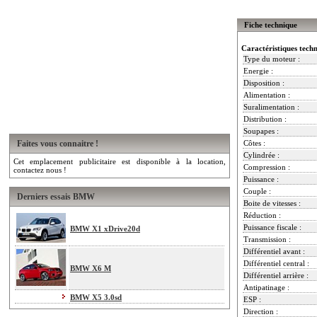
Fiche technique
Caractéristiques tech
Type du moteur :
Energie :
Disposition :
Alimentation :
Suralimentation :
Distribution :
Soupapes :
Faites vous connaitre !
Côtes :
Cylindrée :
Cet emplacement publicitaire est disponible à la location,
Compression :
contactez nous !
Puissance :
Couple :
Derniers essais BMW
Boite de vitesses :
Réduction :
Puissance fiscale :
BMW X1 xDrive20d
Transmission :
Différentiel avant :
Différentiel central :
BMW X6 M
Différentiel arrière :
Antipatinage :
BMW X5 3.0sd
ESP :
Direction :