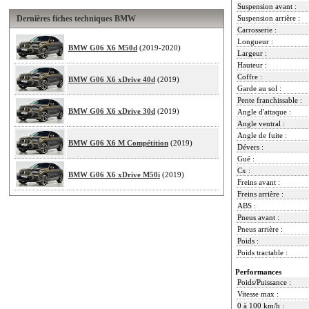
Suspension avant :
Dernières fiches techniques BMW
Suspension arrière :
Carrosserie :
Longueur :
BMW G06 X6 M50d
(2019-2020)
Largeur :
Hauteur :
Coffre :
BMW G06 X6 xDrive 40d
(2019)
Garde au sol :
Pente franchissable :
BMW G06 X6 xDrive 30d
(2019)
Angle d'attaque :
Angle ventral :
Angle de fuite :
BMW G06 X6 M Compétition
(2019)
Dévers :
Gué :
Cx :
BMW G06 X6 xDrive M50i
(2019)
Freins avant :
Freins arrière :
ABS :
Pneus avant :
Pneus arrière :
Poids :
Poids tractable :
Performances
Poids/Puissance :
Vitesse max :
0 à 100 km/h :