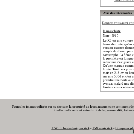
Avis des internautes
Donnez-vous aussi votre
le porschiste
Note : 5/10
Le X3 est une voiture 
tenue de route, qu'en a
version essence demand
couple du diesel. par 
catastrophe! la 5ème e
la première est longu
réducteur c'est grave et
Qu'une marque comme 
honte. Tout cela pour
mais en 218 cv au lieu
sur une 530d et c'est 
prendre une boite auto,
sympa; malgré une dir
l'asstance sura ssistane
Toutes les images utilisées sur ce site sont la propriété de leurs auteurs et ne sont montré
intellectuelle ou tout autre droit de la personnalité, faite
1745 fiches techniques 4x4
-
158 essais 4x4
-
Comparer plu
-