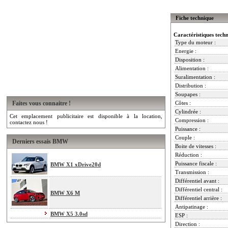
Fiche technique
Caractéristiques tech
Type du moteur :
Energie :
Disposition :
Alimentation :
Suralimentation :
Distribution :
Soupapes :
Faites vous connaitre !
Côtes :
Cylindrée :
Cet emplacement publicitaire est disponible à la location,
Compression :
contactez nous !
Puissance :
Couple :
Derniers essais BMW
Boite de vitesses :
Réduction :
Puissance fiscale :
BMW X1 xDrive20d
Transmission :
Différentiel avant :
Différentiel central :
BMW X6 M
Différentiel arrière :
Antipatinage :
BMW X5 3.0sd
ESP :
Direction :