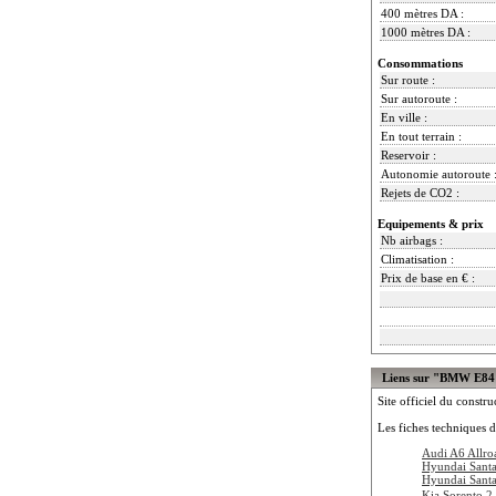
400 mètres DA :
1000 mètres DA :
Consommations
Sur route :
Sur autoroute :
En ville :
En tout terrain :
Reservoir :
Autonomie autoroute 
Rejets de CO2 :
Equipements & prix
Nb airbags :
Climatisation :
Prix de base en € :
Liens sur "BMW E84
Site officiel du constru
Les fiches techniques d
Audi A6 Allro
Hyundai Sant
Hyundai Santa
Kia Sorento 