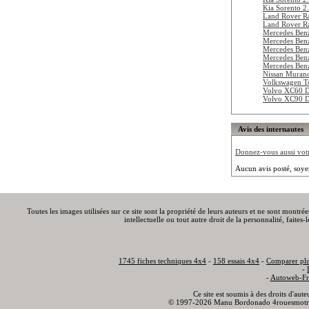
Kia Sorento 2
Land Rover R
Land Rover R
Mercedes Be
Mercedes Ben
Mercedes Ben
Mercedes Ben
Mercedes Be
Nissan Muran
Volkswagen T
Volvo XC60 
Volvo XC90 D
Avis des internautes
Donnez-vous aussi votre
Aucun avis posté, soye
Toutes les images utilisées sur ce site sont la propriété de leurs auteurs et ne sont montré
intellectuelle ou tout autre droit de la personnalité, faite
1745 fiches techniques 4x4
-
158 essais 4x4
-
Comparer plu
-
-
Autoweb-Fr
Ce site est soumis à des droits d'aut
© 1997-2026 Manu Bordonado 4rouesmotr