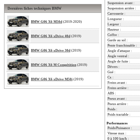
Suspension avant :
Dernières fiches techniques BMW
Suspension arrière :
Carrosserie :
Longueur :
BMW G06 X6 M50d
(2019-2020)
Largeur :
Hauteur :
Coffre :
BMW G06 X6 xDrive 40d
(2019)
Garde au sol :
Pente franchissable :
BMW G06 X6 xDrive 30d
(2019)
Angle d'attaque :
Angle ventral :
Angle de fuite :
BMW G06 X6 M Compétition
(2019)
Dévers :
Gué :
Cx :
BMW G06 X6 xDrive M50i
(2019)
Freins avant :
Freins arrière :
ABS :
Pneus avant :
Pneus arrière :
Poids :
Poids tractable :
Performances
Poids/Puissance :
Vitesse max :
0 à 100 km/h :