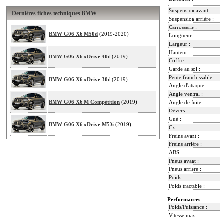
Suspension avant :
Dernières fiches techniques BMW
Suspension arrière :
Carrosserie :
BMW G06 X6 M50d
(2019-2020)
Longueur :
Largeur :
Hauteur :
BMW G06 X6 xDrive 40d
(2019)
Coffre :
Garde au sol :
Pente franchissable :
BMW G06 X6 xDrive 30d
(2019)
Angle d'attaque :
Angle ventral :
BMW G06 X6 M Compétition
(2019)
Angle de fuite :
Dévers :
Gué :
BMW G06 X6 xDrive M50i
(2019)
Cx :
Freins avant :
Freins arrière :
ABS :
Pneus avant :
Pneus arrière :
Poids :
Poids tractable :
Performances
Poids/Puissance :
Vitesse max :