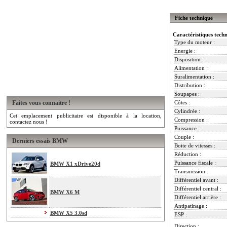
Fiche technique
Caractéristiques tech
Type du moteur :
Energie :
Disposition :
Alimentation :
Suralimentation :
Distribution :
Soupapes :
Faites vous connaitre !
Côtes :
Cylindrée :
Cet emplacement publicitaire est disponible à la location,
Compression :
contactez nous !
Puissance :
Couple :
Derniers essais BMW
Boite de vitesses :
Réduction :
Puissance fiscale :
BMW X1 xDrive20d
Transmission :
Différentiel avant :
Différentiel central :
BMW X6 M
Différentiel arrière :
Antipatinage :
BMW X5 3.0sd
ESP :
Direction :