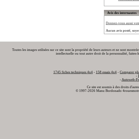
Avis des internautes
Donnez-vous aussi votre
Aucun avis posté, soye
Toutes les images utilisées sur ce site sont la propriété de leurs auteurs et ne sont montré
intellectuelle ou tout autre droit de la personnalité, faite
1745 fiches techniques 4x4
-
158 essais 4x4
-
Comparer plu
-
-
Autoweb-Fr
Ce site est soumis à des droits d'aut
© 1997-2026 Manu Bordonado 4rouesmotr